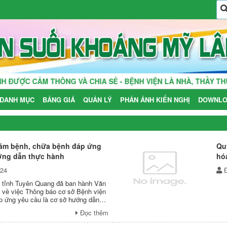
ỢC CẢM THÔNG VÀ CHIA SẺ - BỆNH VIỆN LÀ NHÀ, THẦY THUỐC
DANH MỤC
BẢNG GIÁ
QUẢN LÝ
PHẢN ÁNH KIẾN NGHỊ
DOWNLO
ám bệnh, chữa bệnh đáp ứng
Qu
ớng dẫn thực hành
hóa
024
ế tỉnh Tuyên Quang đã ban hành Văn
về việc Thông báo cơ sở Bệnh viện
 ứng yêu cầu là cơ sở hướng dẫn
Đọc thêm