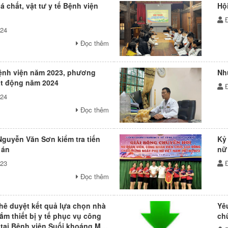
 chất, vật tư y tế Bệnh viện
Hộ
024
Đọc thêm
Bệnh viện năm 2023, phương
Nh
t động năm 2024
024
Đọc thêm
Nguyễn Văn Sơn kiểm tra tiến
Kỷ
 án
023
Đọc thêm
phê duyệt kết quả lựa chọn nhà
Yê
ắm thiết bị y tế phục vụ công
ch
tại Bệnh viện Suối khoáng Mỹ