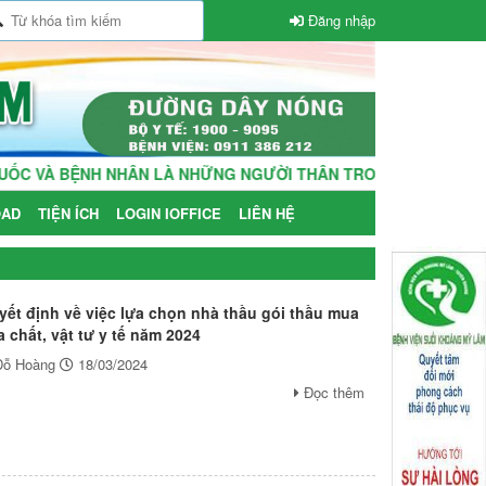
Đăng nhập
 VÀ BỆNH NHÂN LÀ NHỮNG NGƯỜI THÂN TRONG GIA ĐÌNH!
AD
TIỆN ÍCH
LOGIN IOFFICE
LIÊN HỆ
yết định về việc lựa chọn nhà thầu gói thầu mua
 chất, vật tư y tế năm 2024
Đỗ Hoàng
18/03/2024
Đọc thêm