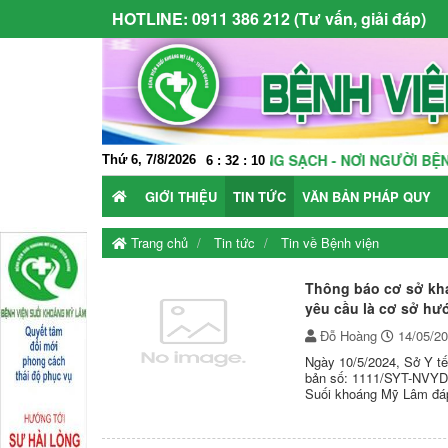
HOTLINE:
0911 386 212 (Tư vấn, giải đáp)
 TRƯỜNG KHÁM CHỮA BỆNH TRONG SẠCH - NƠI NGƯỜI BỆNH ĐƯ
Thứ 6, 7/8/2026
6
:
32
:
10
GIỚI THIỆU
TIN TỨC
VĂN BẢN PHÁP QUY
Trang chủ
Tin tức
Tin về Bệnh viện
Thông báo cơ sở kh
yêu cầu là cơ sở hư
Đỗ Hoàng
14/05/2
Ngày 10/5/2024, Sở Y t
bản số: 1111/SYT-NVYD 
Suối khoáng Mỹ Lâm đáp
thực hành.