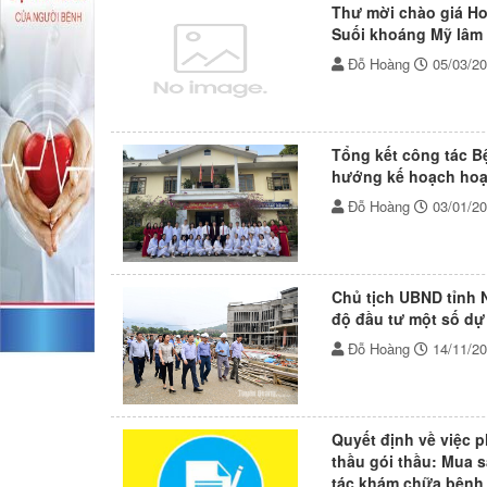
Thư mời chào giá Hoá
Suối khoáng Mỹ lâm
Đỗ Hoàng
05/03/2
Tổng kết công tác 
hướng kế hoạch hoạ
Đỗ Hoàng
03/01/2
Chủ tịch UBND tỉnh 
độ đầu tư một số dự
Đỗ Hoàng
14/11/2
Quyết định về việc 
thầu gói thầu: Mua s
tác khám chữa bệnh 