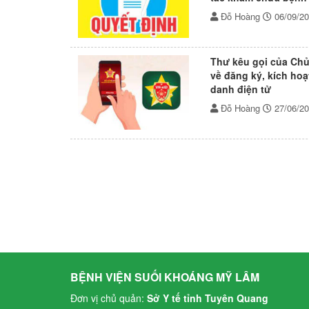
Lâm, tỉnh Tuyên Qu
Đỗ Hoàng
06/09/2
Thư kêu gọi của Chủ
về đăng ký, kích hoạ
danh điện tử
Đỗ Hoàng
27/06/2
BỆNH VIỆN SUỐI KHOÁNG MỸ LÂM
Đơn vị chủ quản:
Sở Y tế tỉnh Tuyên Quang