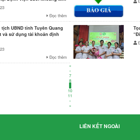
ang năm 2023
023
Đọc thêm
 tịch UBND tỉnh Tuyên Quang
Tọ
t và sử dụng tài khoản định
“Đ
023
Đọc thêm
«
‹
7
8
9
10
11
›
»
LIÊN KẾT NGOÀI