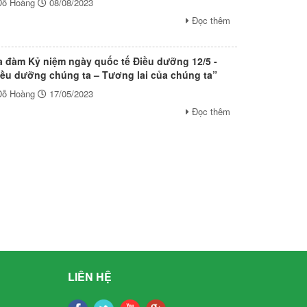
Đỗ Hoàng
08/08/2023
Đọc thêm
a đàm Kỷ niệm ngày quốc tế Điều dưỡng 12/5 -
iều dưỡng chúng ta – Tương lai của chúng ta”
Đỗ Hoàng
17/05/2023
Đọc thêm
LIÊN HỆ