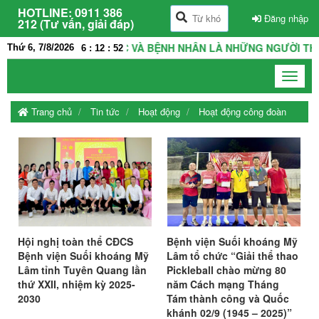
HOTLINE:
0911 386
Đăng nhập
212 (Tư vấn, giải đáp)
 LÀ NHÀ, THẦY THUỐC VÀ BỆNH NHÂN LÀ NHỮNG NGƯỜI THÂN 
Thứ 6, 7/8/2026
6
:
12
:
52
Toggle
navigat
Trang chủ
Tin tức
Hoạt động
Hoạt động công đoàn
Hội nghị toàn thể CĐCS
Bệnh viện Suối khoáng Mỹ
Bệnh viện Suối khoáng Mỹ
Lâm tổ chức “Giải thể thao
Lâm tỉnh Tuyên Quang lần
Pickleball chào mừng 80
thứ XXII, nhiệm kỳ 2025-
năm Cách mạng Tháng
2030
Tám thành công và Quốc
khánh 02/9 (1945 – 2025)”