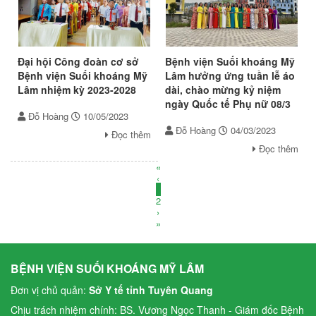
Đại hội Công đoàn cơ sở
Bệnh viện Suối khoáng Mỹ
Bệnh viện Suối khoáng Mỹ
Lâm hưởng ứng tuần lễ áo
Lâm nhiệm kỳ 2023-2028
dài, chào mừng kỷ niệm
ngày Quốc tế Phụ nữ 08/3
Đỗ Hoàng
10/05/2023
Đỗ Hoàng
04/03/2023
Đọc thêm
Đọc thêm
«
‹
1
2
›
»
BỆNH VIỆN SUỐI KHOÁNG MỸ LÂM
Đơn vị chủ quản:
Sở Y tế tỉnh Tuyên Quang
Chịu trách nhiệm chính: BS. Vương Ngọc Thanh - Giám đốc Bệnh