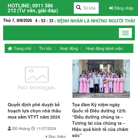
HOTLINE:
0911 386
Đăng nhập
212 (Tư vấn, giải đáp)
À NHÀ, THẦY THUỐC VÀ BỆNH NHÂN LÀ NHỮNG NGƯỜI THÂN TRO
Thứ 7, 8/8/2026
4
:
53
:
33
Toggle
navigat
Trang chủ
Tin tức
Hoạt động
Hoạt động bệnh viện
Quyết định phê duyệt kế
Tọa đàm Kỷ niệm ngày
hoạch lựa chọn nhà thầu
Quốc tế Điều dưỡng 12/5:
mua sắm VTYT năm 2024
“Điều dưỡng chúng ta –
Tương lai của chúng ta –
Đỗ Hoàng
11/07/2024
Hiệu quả kinh tế của chăm
sóc”
Đọc thêm