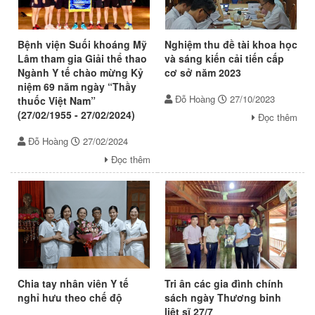
Bệnh viện Suối khoáng Mỹ
Nghiệm thu đề tài khoa học
Lâm tham gia Giải thể thao
và sáng kiến cải tiến cấp
Ngành Y tế chào mừng Kỷ
cơ sở năm 2023
niệm 69 năm ngày “Thầy
Đỗ Hoàng
27/10/2023
thuốc Việt Nam”
(27/02/1955 - 27/02/2024)
Đọc thêm
Đỗ Hoàng
27/02/2024
Đọc thêm
Chia tay nhân viên Y tế
Tri ân các gia đình chính
nghỉ hưu theo chế độ
sách ngày Thương binh
liệt sĩ 27/7