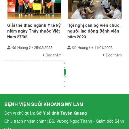
Giải thể thao ngành Y tế kỷ
Hội nghị cán bộ viên chức,
niệm ngày Thầy thuốc Việt
người lao động Bệnh viện
Nam 27/02
năm 2023
Đỗ Hoàng
25/02/2023
Đỗ Hoàng
11/01/2023
Đọc thêm
Đọc thêm
«
‹
1
2
›
»
BỆNH VIỆN SUỐI KHOÁNG MỸ LÂM
Đơn vị chủ quản:
Sở Y tế tỉnh Tuyên Quang
Chịu trách nhiệm chính: BS. Vương Ngọc Thanh - Giám đốc Bệnh