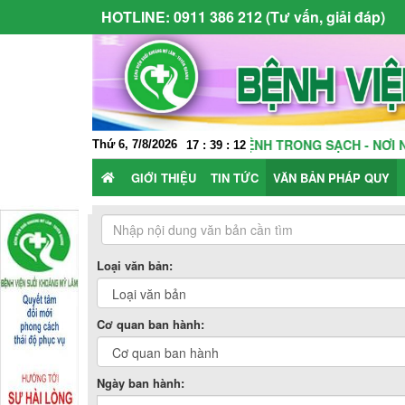
HOTLINE:
0911 386 212 (Tư vấn, giải đáp)
VÌ MỘT MÔI TRƯỜNG KHÁM CHỮA BỆNH TRONG SẠCH - NƠI NGƯ
Thứ 6, 7/8/2026
17
:
39
:
12
GIỚI THIỆU
TIN TỨC
VĂN BẢN PHÁP QUY
Loại văn bản:
Cơ quan ban hành:
Ngày ban hành: