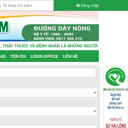
Đăng nhập
THẦY THUỐC VÀ BỆNH NHÂN LÀ NHỮNG NGƯỜI THÂN TRONG GIA
AD
TIỆN ÍCH
LOGIN IOFFICE
LIÊN HỆ