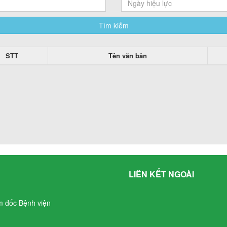
Tìm kiếm
STT
Tên văn bản
LIÊN KẾT NGOÀI
m đốc Bệnh viện