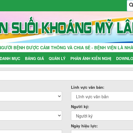
ỜI BỆNH ĐƯỢC CẢM THÔNG VÀ CHIA SẺ - BỆNH VIỆN LÀ NHÀ, 
DANH MỤC
BẢNG GIÁ
QUẢN LÝ
PHẢN ÁNH KIẾN NGHỊ
DOWNLO
Lĩnh vực văn bản:
Người ký:
Ngày hiệu lực: