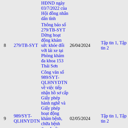
HĐND ngày
03/7/2022 của
Hội đồng nhân
dân tỉnh
Thông báo số
279/TB-SYT
Dừng hoạt
động khám
Tập tin 1,
Tập
8
279/TB-SYT
sức khỏe đối
26/04/2024
tin 2
với lái xe tại
Phòng khám
đa khoa 153
Thái Sơn
Công văn số
989/SYT-
QLHNYDTN
về việc tiếp
nhận hồ sơ cấp
Giấy phép
hành nghề và
Giấy phép
hoạt động
989/SYT-
Tập tin 1,
Tập
9
khám bệnh,
02/05/2024
QLHNYDTN
tin 2
chữa bệnh