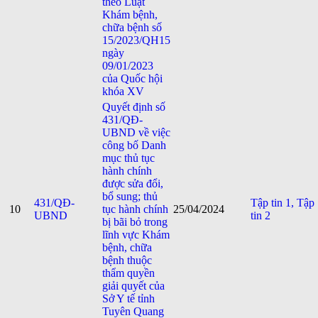
theo Luật
Khám bệnh,
chữa bệnh số
15/2023/QH15
ngày
09/01/2023
của Quốc hội
khóa XV
Quyết định số
431/QĐ-
UBND về việc
công bố Danh
mục thủ tục
hành chính
được sửa đổi,
bổ sung; thủ
431/QĐ-
Tập tin 1,
Tập
10
tục hành chính
25/04/2024
UBND
tin 2
bị bãi bỏ trong
lĩnh vực Khám
bệnh, chữa
bệnh thuộc
thẩm quyền
giải quyết của
Sở Y tế tỉnh
Tuyên Quang