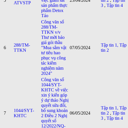
5
việc giám sát
23/04/2024
tin 2
,
Tập tin
ATVSTP
sản phẩm thực
3
,
Tập tin 4
phẩm Detox
Táo
Công văn số
288/TM-
TTKN v/v
Thư mời báo
giá gói thầu
288/TM-
Tập tin 1,
Tập
6
"Mua sắm vật
07/05/2024
TTKN
tin 2
tư tiêu hao
phục vụ công
tác kiểm
nghiệm năm
2024"
Công văn số
1044/SYT-
KHTC về việc
xin ý kiến góp
ý dự thảo Nghị
quyết sửa đổi,
Tập tin 1,
Tập
1044/SYT-
bổ sung khoản
7
06/05/2024
tin 2
,
Tập tin
KHTC
2 Điều 2 Nghị
3
,
Tập tin 4
quyết số
12/2022/NQ-