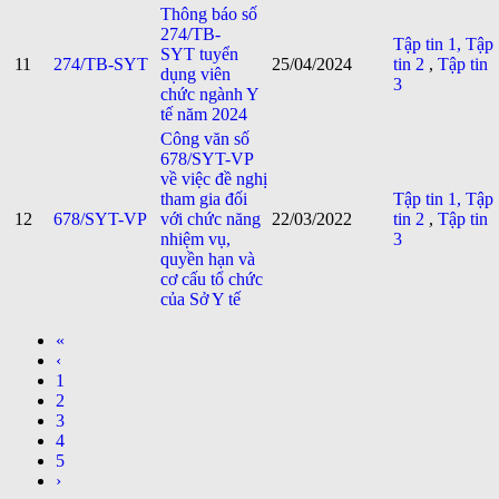
Thông báo số
274/TB-
Tập tin 1,
Tập
SYT tuyển
11
274/TB-SYT
25/04/2024
tin 2
,
Tập tin
dụng viên
3
chức ngành Y
tế năm 2024
Công văn số
678/SYT-VP
về việc đề nghị
tham gia đối
Tập tin 1,
Tập
12
678/SYT-VP
với chức năng
22/03/2022
tin 2
,
Tập tin
nhiệm vụ,
3
quyền hạn và
cơ cấu tổ chức
của Sở Y tế
«
‹
1
2
3
4
5
›