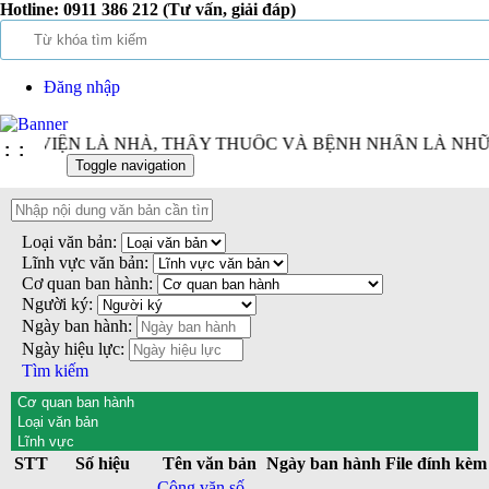
Hotline:
0911 386 212 (Tư vấn, giải đáp)
Đăng nhập
NH VIỆN LÀ NHÀ, THẦY THUỐC VÀ BỆNH NHÂN LÀ NHỮN
:
:
Toggle navigation
Loại văn bản:
Lĩnh vực văn bản:
Cơ quan ban hành:
Người ký:
Ngày ban hành:
Ngày hiệu lực:
Tìm kiếm
Cơ quan ban hành
Loại văn bản
Lĩnh vực
STT
Số hiệu
Tên văn bản
Ngày ban hành
File đính kèm
Công văn số