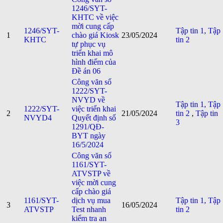
1246/SYT-
KHTC về việc
mời cung cấp
1246/SYT-
Tập tin 1,
Tập
1
chào giá Kiosk
23/05/2024
KHTC
tin 2
tự phục vụ
triển khai mô
hình điểm của
Đề án 06
Công văn số
1222/SYT-
NVYD về
Tập tin 1,
Tập
1222/SYT-
việc triển khai
2
21/05/2024
tin 2
,
Tập tin
NVYD4
Quyết định số
3
1291/QĐ-
BYT ngày
16/5/2024
Công văn số
1161/SYT-
ATVSTP về
việc mời cung
cấp chào giá
1161/SYT-
dịch vụ mua
Tập tin 1,
Tập
3
16/05/2024
ATVSTP
Test nhanh
tin 2
kiểm tra an