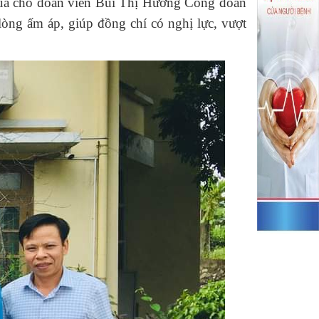
 quà cho đoàn viên Bùi Thị Hương Công đoàn
ng ấm áp, giúp đồng chí có nghị lực, vượt