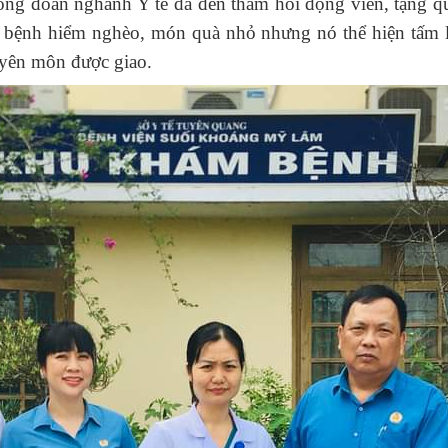
công đoàn nghành Y tế đã đến thăm hỏi động viên, tặng
ệnh hiểm nghèo, món quà nhỏ nhưng nó thể hiện tấm lò
uyên môn được giao.