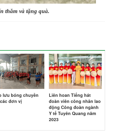
n thăm và tặng quà.
o lưu bóng chuyền
Liên hoan Tiếng hát
Đại hội Công 
 các đơn vị
đoàn viên công nhân lao
Bệnh viện Su
động Công đoàn ngành
Mỹ Lâm nhiệm
Y tế Tuyên Quang năm
2028
2023