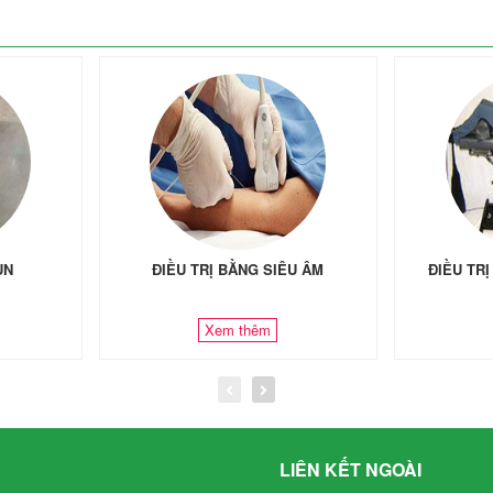
ÙN
ĐIỀU TRỊ BẰNG SIÊU ÂM
ĐIỀU TR
Xem thêm
LIÊN KẾT NGOÀI