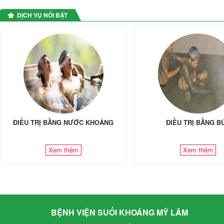
DỊCH VỤ NỔI BẬT
ĐIỀU TRỊ BẰNG NƯỚC KHOÁNG
ĐIỀU TRỊ BẰNG B
Xem thêm
Xem thêm
BỆNH VIỆN SUỐI KHOÁNG MỸ LÂM