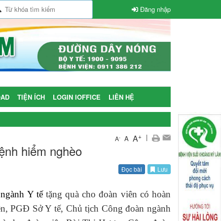
Đăng nhập
AD
TIỆN ÍCH
LOGIN IOFFICE
LIÊN HỆ
+
|
A
A
-
A
bệnh hiểm nghèo
Đọc bài
Lưu
 ngành Y tế
tặng quà cho đoàn viên có hoàn
n, PGĐ Sở Y tế, Chủ tịch Công đoàn ngành