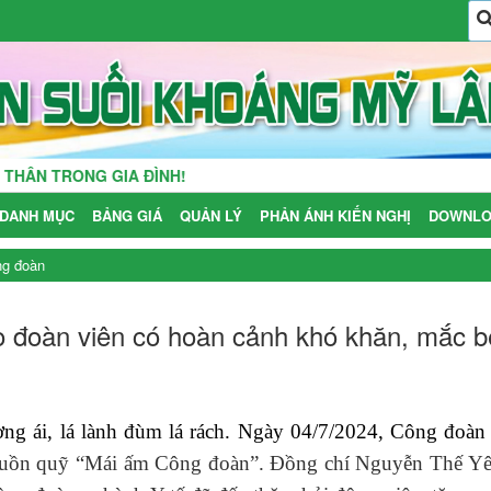
NG GIA ĐÌNH!
DANH MỤC
BẢNG GIÁ
QUẢN LÝ
PHẢN ÁNH KIẾN NGHỊ
DOWNLO
ng đoàn
o đoàn viên có hoàn cảnh khó khăn, mắc 
ng ái, lá lành đùm lá rách. Ngày 04/7/2024, Công đoàn
guồn quỹ “Mái ấm Công đoàn”. Đồng chí Nguyễn Thế Yê