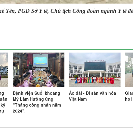
ế Yên, PGĐ Sở Y tế,
Chủ tịch Công đoàn ngành Y tế đế
ng
Bệnh viện Suối khoáng
Áo dài - Di sản văn hóa
Gia
tuần
Mỹ Lâm Hưởng ứng
Việt Nam
hơi
 kỷ
“Tháng công nhân năm
hụ
2024”.