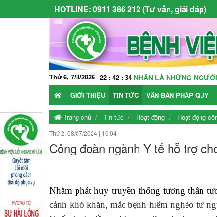
HOTLINE:
0911 386 212 (Tư vấn, giải đáp)
À NHÀ, THẦY THUỐC VÀ BỆNH NHÂN LÀ NHỮNG NGƯỜI THÂN TRO
Thứ 6, 7/8/2026
22
:
42
:
35
GIỚI THIỆU
TIN TỨC
VĂN BẢN PHÁP QUY
Trang chủ
Tin tức
Hoạt động
Hoạt động cô
Thứ 2, 08/07/2024
|
16:04
Công đoàn ngành Y tế hỗ trợ ch
Nhằm phát huy truyền thống tương thân tươ
cảnh khó khăn, mắc bệnh hiểm nghèo từ n