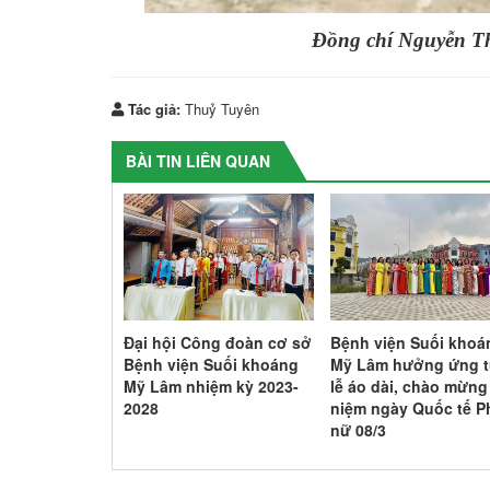
Đồng chí Nguyễn Th
Tác giả:
Thuỷ Tuyên
BÀI TIN LIÊN QUAN
Tiếng hát
Đại hội Công đoàn cơ sở
Bệnh viện Suối khoá
công nhân lao
Bệnh viện Suối khoáng
Mỹ Lâm hưởng ứng 
 đoàn ngành
Mỹ Lâm nhiệm kỳ 2023-
lễ áo dài, chào mừng
n Quang năm
2028
niệm ngày Quốc tế P
nữ 08/3