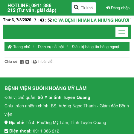
HOTLINE:
0911 386
Đăng nhập
212 (Tư vấn, giải đáp)
VIỆN LÀ NHÀ, THẦY THUỐC VÀ BỆNH NHÂN LÀ NHỮNG NGƯỜI TH
Thứ 6, 7/8/2026
7
:
43
:
52
Toggle
navigat
Trang chủ
Dịch vụ nổi bật
Điều trị bằng tia hồng ngoại
Chia sẻ:
|
In bài viết
BỆNH VIỆN SUỐI KHOÁNG MỸ LÂM
Đơn vị chủ quản:
Sở Y tế tỉnh Tuyên Quang
Chịu trách nhiệm chính: BS. Vương Ngọc Thanh - Giám đốc Bệnh
viện
Địa chỉ:
Tổ 4, Phường Mỹ Lâm, Tỉnh Tuyên Quang
Điện thoại:
0911 386 212