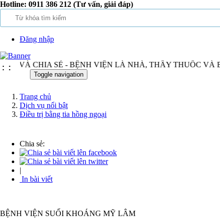
Hotline:
0911 386 212 (Tư vấn, giải đáp)
Đăng nhập
NG VÀ CHIA SẺ - BỆNH VIỆN LÀ NHÀ, THẦY THUỐC VÀ
:
:
Toggle navigation
Trang chủ
Dịch vụ nổi bật
Điều trị bằng tia hồng ngoại
Chia sẻ:
|
In bài viết
BỆNH VIỆN SUỐI KHOÁNG MỸ LÂM