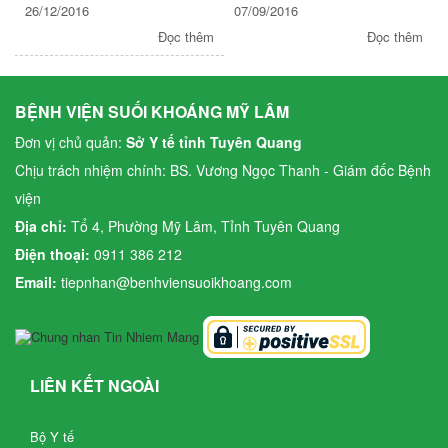
26/12/2016
07/09/2016
Đọc thêm
Đọc thêm
BỆNH VIỆN SUỐI KHOÁNG MỸ LÂM
Đơn vị chủ quản:
Sở Y tế tỉnh Tuyên Quang
Chịu trách nhiệm chính: BS. Vương Ngọc Thanh - Giám đốc Bệnh
viện
Địa chỉ:
Tổ 4, Phường Mỹ Lâm, Tỉnh Tuyên Quang
Điện thoại:
0911 386 212
Email:
tiepnhan@benhviensuoikhoang.com
LIÊN KẾT NGOÀI
Bộ Y tế