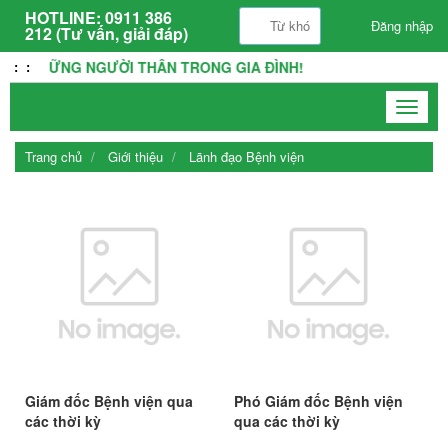
HOTLINE:
0911 386
Đăng nhập
212 (Tư vấn, giải đáp)
 LÀ NHỮNG NGƯỜI THÂN TRONG GIA ĐÌNH!
:
:
Toggle
navigat
Trang chủ
Giới thiệu
Lãnh đạo Bệnh viện
Giám đốc Bệnh viện qua
Phó Giám đốc Bệnh viện
các thời kỳ
qua các thời kỳ