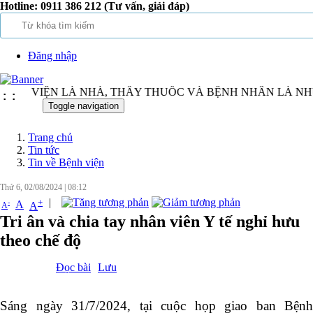
Hotline:
0911 386 212 (Tư vấn, giải đáp)
Đăng nhập
ỆNH VIỆN LÀ NHÀ, THẦY THUỐC VÀ BỆNH NHÂN LÀ NHỮ
:
:
Toggle navigation
Trang chủ
Tin tức
Tin về Bệnh viện
Thứ 6, 02/08/2024
|
08:12
|
+
-
A
A
A
Tri ân và chia tay nhân viên Y tế nghỉ hưu
theo chế độ
Đọc bài
Lưu
Sáng ngày 31/7/2024, tại cuộc họp giao ban Bệnh