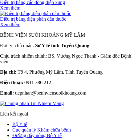
Điều trị bằng các dòng điện xung
Xem thêm
Điều trị bằng điện phân dẫn thuốc
Xem thêm
BỆNH VIỆN SUỐI KHOÁNG MỸ LÂM
Đơn vị chủ quản:
Sở Y tế tỉnh Tuyên Quang
Chịu trách nhiệm chính: BS. Vương Ngọc Thanh - Giám đốc Bệnh
viện
Địa chỉ:
Tổ 4, Phường Mỹ Lâm, Tỉnh Tuyên Quang
Điện thoại:
0911 386 212
Email:
tiepnhan@benhviensuoikhoang.com
Liên kết ngoài
Bộ Y tế
Cục quản lý Khám chữa bệnh
Đường dây nóng Bộ Y tế