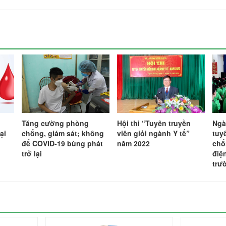
Tăng cường phòng
Hội thi “Tuyên truyền
Ngà
ại
chống, giám sát; không
viên giỏi ngành Y tế”
tuy
để COVID-19 bùng phát
năm 2022
chố
trở lại
điệ
trư