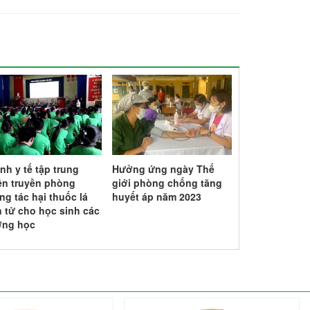
nh y tế tập trung
Hưởng ứng ngày Thế
Kế hoạch tổ c
ên truyền phòng
giới phòng chống tăng
máu tình nguy
ng tác hại thuốc lá
huyết áp năm 2023
ngành Y tế tỉ
n tử cho học sinh các
Quang năm 2
ờng học