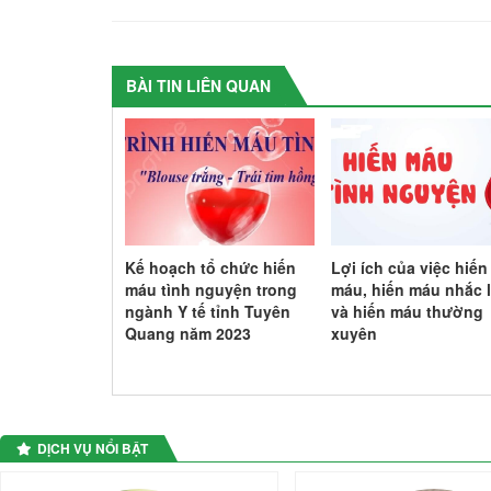
BÀI TIN LIÊN QUAN
 ngày Thế
Kế hoạch tổ chức hiến
Lợi ích của việc hiến
g chống tăng
máu tình nguyện trong
máu, hiến máu nhắc l
năm 2023
ngành Y tế tỉnh Tuyên
và hiến máu thường
Quang năm 2023
xuyên
DỊCH VỤ NỔI BẬT