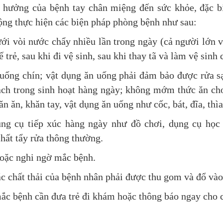
 hưởng của bệnh tay chân miệng đến sức khỏe, đặc bi
ng thực hiện các biện pháp phòng bệnh như sau:
i vòi nước chẩy nhiều lần trong ngày (cả người lớn và 
 trẻ, sau khi đi vệ sinh, sau khi thay tã và làm vệ sinh 
, uống chín; vật dụng ăn uống phải đảm bảo được rửa sạ
ch trong sinh hoạt hàng ngày; không mớm thức ăn cho
 ăn, khăn tay, vật dụng ăn uống như cốc, bát, đĩa, thì
ng cụ tiếp xúc hàng ngày như đồ chơi, dụng cụ học t
hất tẩy rửa thông thường.
hoặc nghi ngờ mắc bệnh.
ác chất thải của bệnh nhân phải được thu gom và đổ vào
mắc bệnh cần đưa trẻ đi khám hoặc thông báo ngay cho c