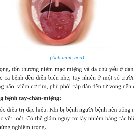
(Ảnh minh họa)
 họng, tổn thương niêm mạc miệng và da chủ yếu ở dạn
c ca bệnh đều diễn biến nhẹ, tuy nhiên ở một số trườ
não, viêm cơ tim, phù phổi cấp dẫn đến tử vong nên cầ
ng bệnh tay-chân-miệng:
c điều trị đặc hiệu. Khi bị bệnh người bệnh nên uống n
ác vết loét. Có thể giảm nguy cơ lây nhiễm bằng các bi
u chứng nghiêm trọng.