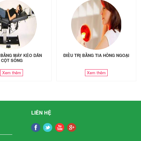
Ị BẰNG MÁY KÉO DÃN
ĐIỀU TRỊ BẰNG TIA HỒNG NGOẠI
CỘT SỐNG
Xem thêm
Xem thêm
LIÊN HỆ