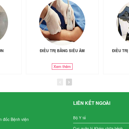
ÙN
ĐIỀU TRỊ BẰNG SIÊU ÂM
ĐIỀU TR
Xem thêm
LIÊN KẾT NGOÀI
Bộ Y tế
m đốc Bệnh viện
Cục quản lý Khám chữa bệnh