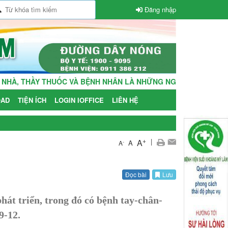
Đăng nhập
HẦY THUỐC VÀ BỆNH NHÂN LÀ NHỮNG NGƯỜI THÂN TRONG GIA Đ
AD
TIỆN ÍCH
LOGIN IOFFICE
LIÊN HỆ
+
|
A
A
-
A
Đọc bài
Lưu
hát triển, trong đó có bệnh tay-chân-
9-12.