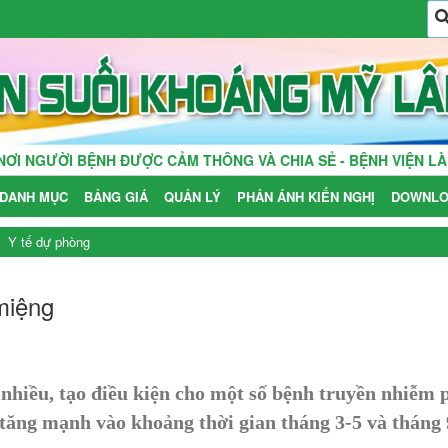
 BỆNH ĐƯỢC CẢM THÔNG VÀ CHIA SẺ - BỆNH VIỆN LÀ NHÀ, T
DANH MỤC
BẢNG GIÁ
QUẢN LÝ
PHẢN ÁNH KIẾN NGHỊ
DOWNLO
Y tế dự phòng
miệng
nhiều, tạo điều kiện cho một số bệnh truyền nhiễm p
ăng mạnh vào khoảng thời gian tháng 3-5 và tháng 