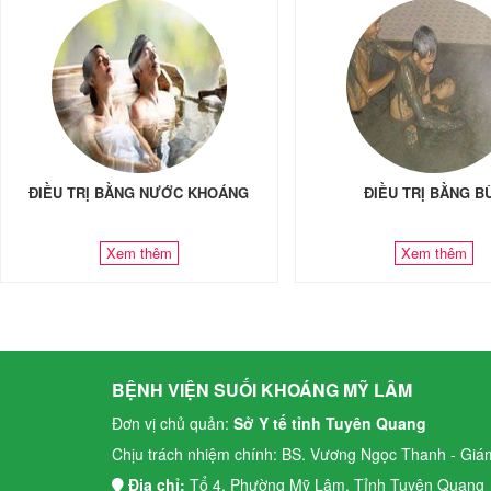
ĐIỀU TRỊ BẰNG NƯỚC KHOÁNG
ĐIỀU TRỊ BẰNG B
Xem thêm
Xem thêm
BỆNH VIỆN SUỐI KHOÁNG MỸ LÂM
Đơn vị chủ quản:
Sở Y tế tỉnh Tuyên Quang
Chịu trách nhiệm chính: BS. Vương Ngọc Thanh - Giá
Địa chỉ:
Tổ 4, Phường Mỹ Lâm, Tỉnh Tuyên Quang