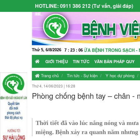
HOTLINE:
0911 386 212 (Tư vấn, giải đáp)
Ì MỘT MÔI TRƯỜNG KHÁM CHỮA BỆNH TRONG SẠCH - NƠI NGƯỜI
Thứ 5, 6/8/2026
7
:
23
:
07
GIỚI THIỆU
TIN TỨC
VĂN BẢN PHÁP QUY
Trang chủ
Tin tức - Sự kiện
Y học dự phòng
Thứ 4, 14/06/2023
|
16:28
Phòng chống bệnh tay – chân - 
Thời tiết đã vào lúc nắng nóng và mưa 
miệng. Bệnh xảy ra quanh năm nhưng t