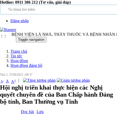
Hotline:
0911 386 212 (Tư vấn, giải đáp)
Đăng nhập
Ẻ - BỆNH VIỆN LÀ NHÀ, THẦY THUỐC VÀ BỆNH NHÂN L
:
:
Toggle navigation
Trang chủ
Tin tức
Hoạt động
Hoạt động đảng bộ
Thứ 2, 27/09/2021
|
08:37
|
+
-
A
A
A
Hội nghị triển khai thực hiện các Nghị
quyết chuyên đề của Ban Chấp hành Đảng
bộ tỉnh, Ban Thường vụ Tỉnh
Đọc bài
Lưu