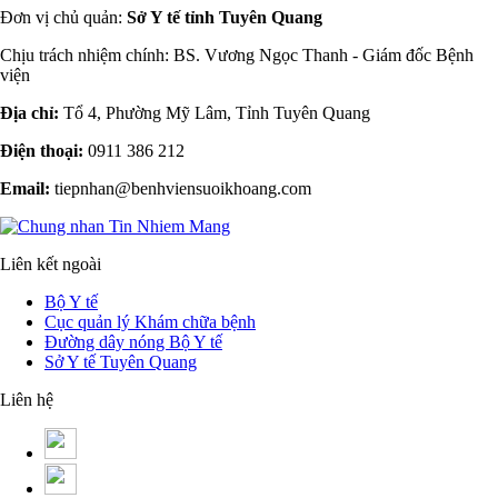
Đơn vị chủ quản:
Sở Y tế tỉnh Tuyên Quang
Chịu trách nhiệm chính: BS. Vương Ngọc Thanh - Giám đốc Bệnh
viện
Địa chỉ:
Tổ 4, Phường Mỹ Lâm, Tỉnh Tuyên Quang
Điện thoại:
0911 386 212
Email:
tiepnhan@benhviensuoikhoang.com
Liên kết ngoài
Bộ Y tế
Cục quản lý Khám chữa bệnh
Đường dây nóng Bộ Y tế
Sở Y tế Tuyên Quang
Liên hệ