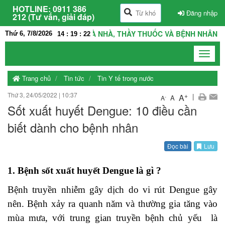
HOTLINE:
0911 386
Đăng nhập
212 (Tư vấn, giải đáp)
Ẻ - BỆNH VIỆN LÀ NHÀ, THẦY THUỐC VÀ BỆNH NHÂN LÀ NHỮNG
Thứ 6, 7/8/2026
14
:
19
:
23
Toggle
navigat
Trang chủ
Tin tức
Tin Y tế trong nước
Thứ 3, 24/05/2022
|
10:37
+
|
A
A
-
A
Sốt xuất huyết Dengue: 10 điều cần
biết dành cho bệnh nhân
Đọc bài
Lưu
1. Bệnh sốt xuất huyết Dengue là gì ?
Bệnh truyền nhiễm gây dịch do vi rút Dengue gây
nên. Bệnh xảy ra quanh năm và thường gia tăng vào
mùa mưa, với trung gian truyền bệnh chủ yếu là