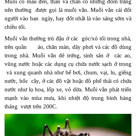
Muỗi có màu đen, thân và chân có những đốm trắng
nên thường được gọi là muỗi vằn. Muỗi vằn cái đốt
người vào ban ngày, hay đốt nhất là vào sáng sớm và
chiều tối.
Muỗi vằn thường trú đậu ở các góc/xó tối trong nhà,
trên quần áo, chăn màn, dây phơi và các đồ dùng
trong nhà. Muỗi vằn đẻ trứng, sinh sản ở các ao,
vũng nước hoặc các dụng cụ chứa nước sạch ở trong
và xung quanh nhà như bể bơi, chum, vại, lu, giếng
nước, hốc cây, ở các đồ vật hoặc đồ phế thải có chứa
nước như lọ hoa, lốp xe, vỏ dừa. Muỗi vằn phát triển
mạnh vào mùa mưa, khi nhiệt độ trung bình hàng
tháng vượt trên 200C.