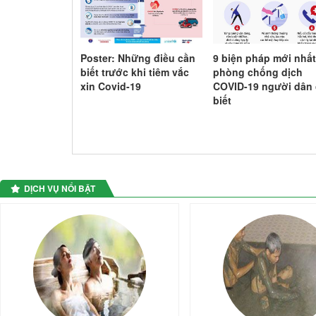
 chuyện của
Poster: Những điều cần
9 biện pháp mới nhấ
bộ y tế Tuyên
biết trước khi tiêm vắc
phòng chống dịch
tâm dịch...
xin Covid-19
COVID-19 người dân
biết
DỊCH VỤ NỔI BẬT