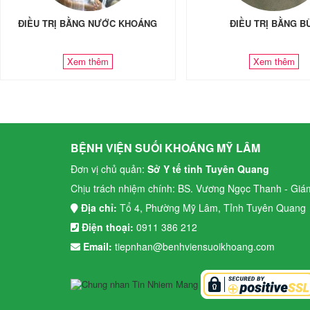
ĐIỀU TRỊ BẰNG NƯỚC KHOÁNG
ĐIỀU TRỊ BẰNG B
Xem thêm
Xem thêm
BỆNH VIỆN SUỐI KHOÁNG MỸ LÂM
Đơn vị chủ quản:
Sở Y tế tỉnh Tuyên Quang
Chịu trách nhiệm chính: BS. Vương Ngọc Thanh - Giá
Địa chỉ:
Tổ 4, Phường Mỹ Lâm, Tỉnh Tuyên Quang
Điện thoại:
0911 386 212
Email:
tiepnhan@benhviensuoikhoang.com