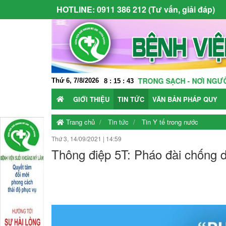
HOTLINE:
0911 386 212 (Tư vấn, giải đáp)
 TRƯỜNG KHÁM CHỮA BỆNH TRONG SẠCH - NƠI NGƯỜI BỆNH ĐƯỢ
Thứ 6, 7/8/2026
8
:
15
:
44
GIỚI THIỆU
TIN TỨC
VĂN BẢN PHÁP QUY
Trang chủ
Tin tức
Tin Y tế trong nước
Thứ 3, 14/09/2021
|
14:59
Thông điệp 5T: Pháo đài chống 