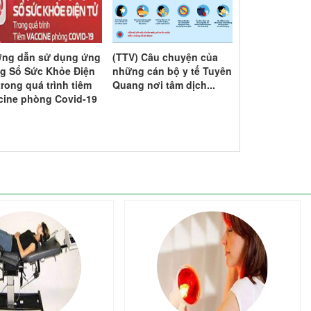
ng dẫn sử dụng ứng
(TTV) Câu chuyện của
Poster: Những
g Sổ Sức Khỏe Điện
những cán bộ y tế Tuyên
biết trước khi
trong quá trình tiêm
Quang nơi tâm dịch...
xin Covid-19
cine phòng Covid-19