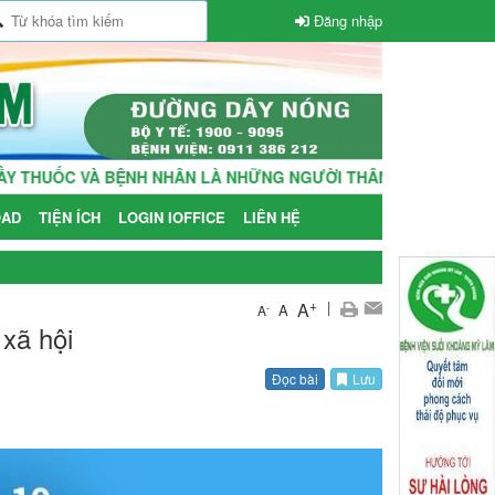
Đăng nhập
VÀ BỆNH NHÂN LÀ NHỮNG NGƯỜI THÂN TRONG GIA ĐÌNH!
AD
TIỆN ÍCH
LOGIN IOFFICE
LIÊN HỆ
+
|
A
A
-
A
xã hội
Đọc bài
Lưu