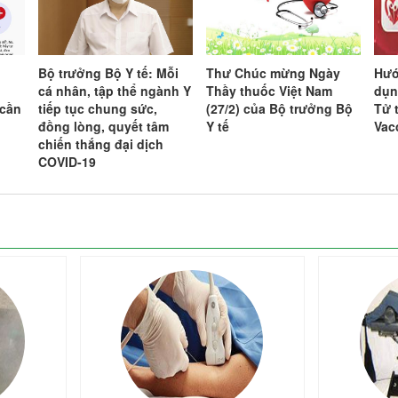
t
Bộ trưởng Bộ Y tế: Mỗi
Thư Chúc mừng Ngày
Hướ
cá nhân, tập thể ngành Y
Thầy thuốc Việt Nam
dụn
 cần
tiếp tục chung sức,
(27/2) của Bộ trưởng Bộ
Tử 
đồng lòng, quyết tâm
Y tế
Vac
chiến thắng đại dịch
COVID-19