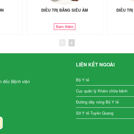
ÙN
ĐIỀU TRỊ BẰNG SIÊU ÂM
ĐIỀU TR
Xem thêm
LIÊN KẾT NGOÀI
Bộ Y tế
m đốc Bệnh viện
Cục quản lý Khám chữa bệnh
Đường dây nóng Bộ Y tế
Sở Y tế Tuyên Quang