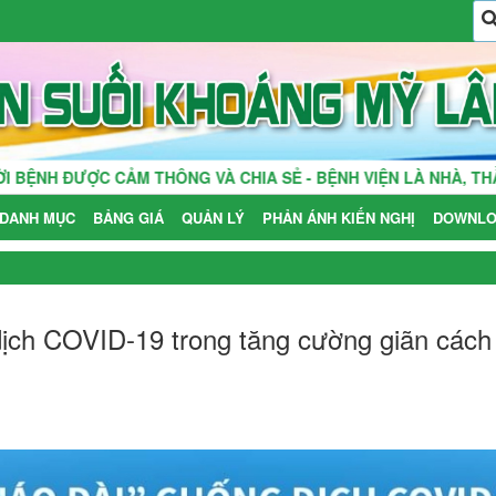
C CẢM THÔNG VÀ CHIA SẺ - BỆNH VIỆN LÀ NHÀ, THẦY THUỐC 
DANH MỤC
BẢNG GIÁ
QUẢN LÝ
PHẢN ÁNH KIẾN NGHỊ
DOWNLO
dịch COVID-19 trong tăng cường giãn cách 