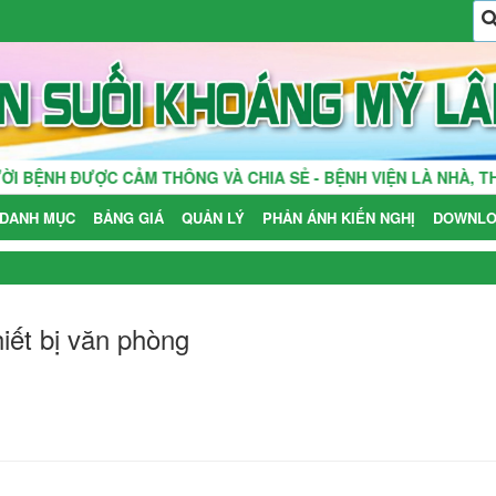
H ĐƯỢC CẢM THÔNG VÀ CHIA SẺ - BỆNH VIỆN LÀ NHÀ, THẦY 
DANH MỤC
BẢNG GIÁ
QUẢN LÝ
PHẢN ÁNH KIẾN NGHỊ
DOWNLO
iết bị văn phòng