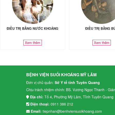
ĐIỀU TRỊ BẰNG NƯỚC KHOÁNG
ĐIỀU TRỊ BẰNG B
Xem thêm
Xem thêm
BỆNH VIỆN SUỐI KHOÁNG MỸ LÂM
Đơn vị chủ quản:
Sở Y tế tỉnh Tuyên Quang
Chịu trách nhiệm chính: BS. Vương Ngọc Thanh - Giá
Địa chỉ:
Tổ 4, Phường Mỹ Lâm, Tỉnh Tuyên Quang
Điện thoại:
0911 386 212
Email:
tiepnhan@benhviensuoikhoang.com