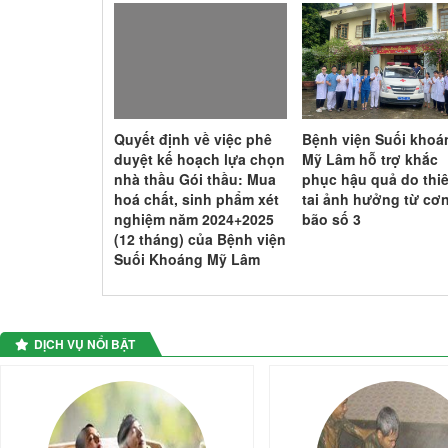
á dịch vụ di
Quyết định về việc phê
Bệnh viện Suối khoá
t bị y tế
duyệt kế hoạch lựa chọn
Mỹ Lâm hỗ trợ khắc
nhà thầu Gói thầu: Mua
phục hậu quả do thi
hoá chất, sinh phẩm xét
tai ảnh hưởng từ cơ
nghiệm năm 2024+2025
bão số 3
(12 tháng) của Bệnh viện
Suối Khoáng Mỹ Lâm
DỊCH VỤ NỔI BẬT