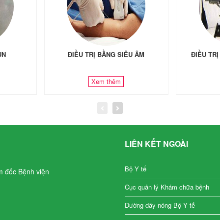
ÙN
ĐIỀU TRỊ BẰNG SIÊU ÂM
ĐIỀU TR
Xem thêm
LIÊN KẾT NGOÀI
Bộ Y tế
m đốc Bệnh viện
Cục quản lý Khám chữa bệnh
Đường dây nóng Bộ Y tế