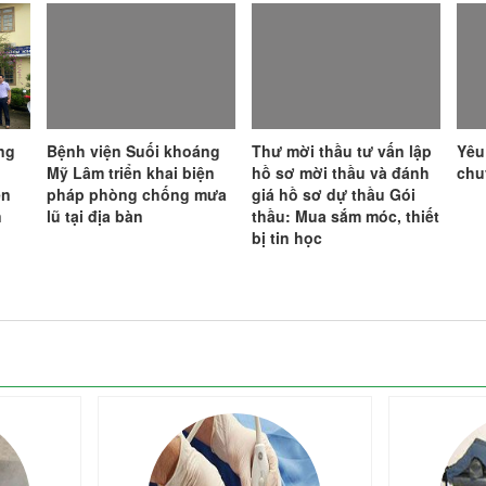
ng
Bệnh viện Suối khoáng
Thư mời thầu tư vấn lập
Yêu
Mỹ Lâm triển khai biện
hồ sơ mời thầu và đánh
chu
ên
pháp phòng chống mưa
giá hồ sơ dự thầu Gói
n
lũ tại địa bàn
thầu: Mua sắm móc, thiết
bị tin học