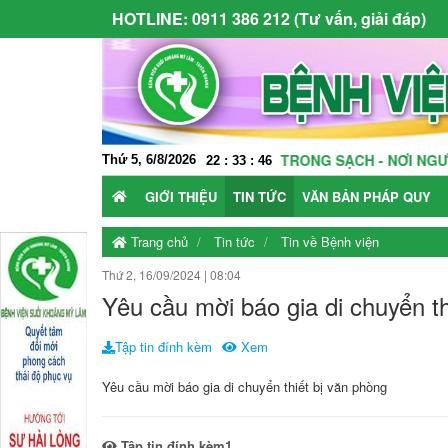
HOTLINE:
0911 386 212 (Tư vấn, giải đáp)
T MÔI TRƯỜNG KHÁM CHỮA BỆNH TRONG SẠCH - NƠI NGƯỜI BỆN
Thứ 5, 6/8/2026
22
:
33
:
47
GIỚI THIỆU
TIN TỨC
VĂN BẢN PHÁP QUY
Trang chủ
Tin tức
Tin về Bệnh viện
Thứ 2, 16/09/2024
|
08:04
Yêu cầu mời báo gia di chuyển th
Tập tin đính kèm
Xem
Yêu cầu mời báo gia di chuyển thiết bị văn phòng
Tập tin đính kèm1