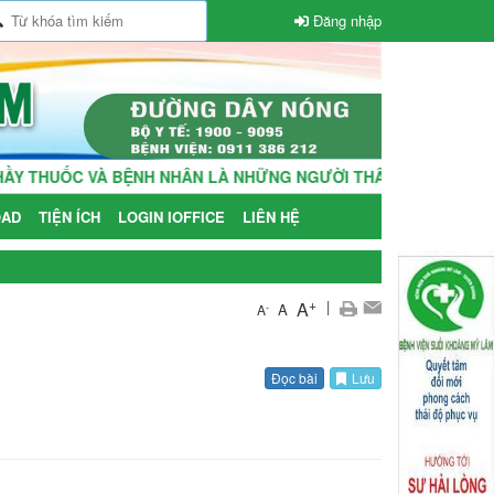
Đăng nhập
THUỐC VÀ BỆNH NHÂN LÀ NHỮNG NGƯỜI THÂN TRONG GIA ĐÌNH!
AD
TIỆN ÍCH
LOGIN IOFFICE
LIÊN HỆ
+
|
A
A
-
A
Đọc bài
Lưu