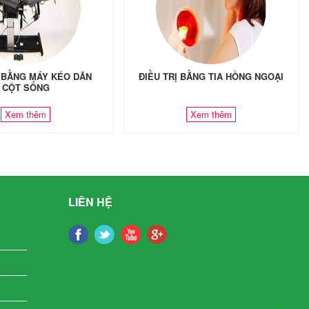
Ị BẰNG MÁY KÉO DÃN
ĐIỀU TRỊ BẰNG TIA HỒNG NGOẠI
CỘT SỐNG
Xem thêm
Xem thêm
LIÊN HỆ