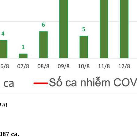
1/8
087 ca.