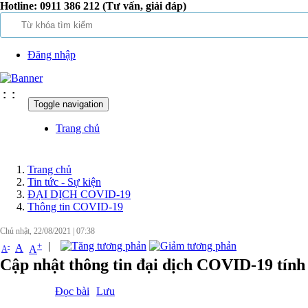
Hotline:
0911 386 212 (Tư vấn, giải đáp)
Đăng nhập
:
:
Toggle navigation
Trang chủ
Trang chủ
Tin tức - Sự kiện
ĐẠI DỊCH COVID-19
Thông tin COVID-19
Chủ nhật, 22/08/2021
|
07:38
|
+
-
A
A
A
Cập nhật thông tin đại dịch COVID-19 tính 
Đọc bài
Lưu