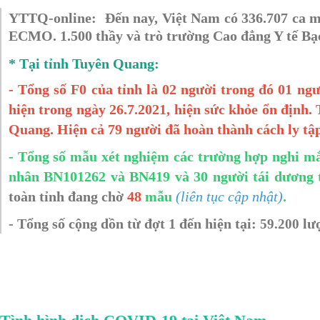
YTTQ-online:
Đến nay, Việt Nam có 336.707 ca m
ECMO. 1.500 thầy và trò trường Cao đẳng Y tế B
*
Tại tỉnh Tuyên Quang:
-
Tổng số F0 của tỉnh là 02 người trong đó 01 ngư
hiện trong ngày 26.7.2021, hiện sức khỏe ổn định.
Quang. Hiện cả 79 người đã hoàn thành cách ly tập
- Tổng số mẫu xét nghiệm các trường hợp nghi mắ
nhân BN101262 và BN419 và
30 người tái dương 
toàn tỉnh đang chờ
48
mẫu
(liên tục cập nhật)
.
- Tổng s
ố cộng dồn từ đợt 1 đến hiện tại:
lư
59.200