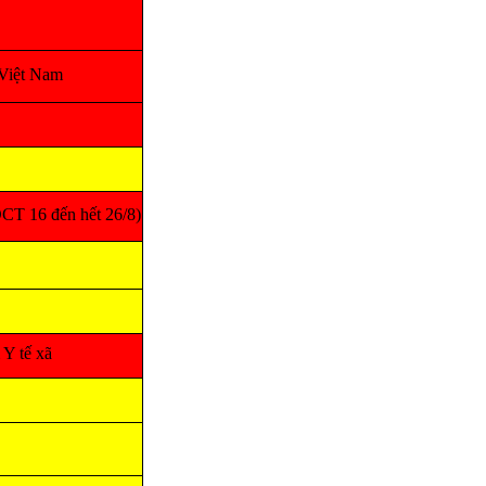
Việt Nam
CT 16 đến hết 26/8)
Y tế xã