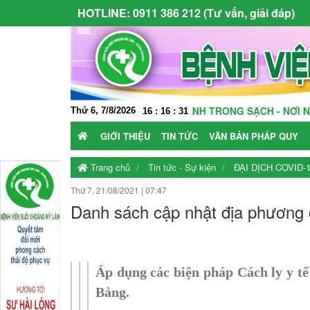
HOTLINE:
0911 386 212 (Tư vấn, giải đáp)
 MÔI TRƯỜNG KHÁM CHỮA BỆNH TRONG SẠCH - NƠI NGƯỜI BỆNH
Thứ 6, 7/8/2026
16
:
16
:
32
GIỚI THIỆU
TIN TỨC
VĂN BẢN PHÁP QUY
Trang chủ
Tin tức - Sự kiện
ĐẠI DỊCH COVID-
Thứ 7, 21/08/2021
|
07:47
Danh sách cập nhật địa phương c
Áp dụng các biện pháp Cách ly y tế
Bảng.