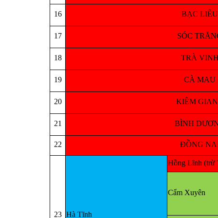
16
BẠC LIÊU (
17
SÓC TRĂNG (
18
TRÀ VINH (
19
CÀ MAU (áp
20
KIÊM GIANG (
21
BÌNH DƯƠNG (
22
ĐỒNG NAI (á
Hồng Lĩnh (trừ
Cẩm Xuyên
23
Hà Tĩnh