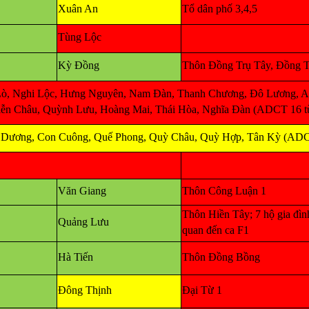
Xuân An
Tổ dân phố 3,4,5
Tùng Lộc
Kỳ Đồng
Thôn Đồng Trụ Tây, Đồng 
Lò, Nghi Lộc, Hưng Nguyên, Nam Đàn, Thanh Chương, Đô Lương, A
ễn Châu, Quỳnh Lưu, Hoàng Mai, Thái Hòa, Nghĩa Đàn (ADCT 16 từ
 Dương, Con Cuông, Quế Phong, Quỳ Châu, Quỳ Hợp, Tân Kỳ (ADCT
Văn Giang
Thôn Công Luận 1
Thôn Hiền Tây; 7 hộ gia đìn
Quảng Lưu
quan đến ca F1
Hà Tiến
Thôn Đồng Bồng
Đông Thịnh
Đại Từ 1