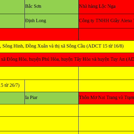
Bắc Sơn
Nhà hàng Lộc Nga
Định Long
Công ty TNHH Giầy Alena 
 Sông Hinh, Đồng Xuân và thị xã Sông Cầu (ADCT 15 từ 16/8)
ị xã Đông Hòa, huyện Phú Hòa, huyện Tây Hòa và huyện Tuy An (AD
5 từ 26/7)
Ia Piar
Thôn Mơ Nai Trang và Trạm 