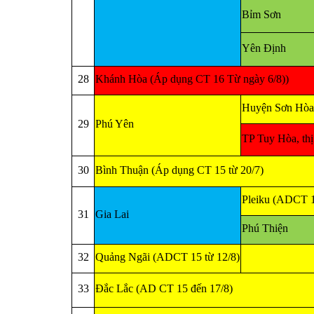
Bỉm Sơn
Yên Định
28
Khánh Hòa (Áp dụng CT 16 Từ ngày 6/8))
Huyện Sơn Hòa,
29
Phú Yên
TP Tuy Hòa, th
30
Bình Thuận (Áp dụng CT 15 từ 20/7)
Pleiku (ADCT 1
31
Gia Lai
Phú Thiện
32
Quảng Ngãi (ADCT 15 từ 12/8)
33
Đắc Lắc (AD CT 15 đến 17/8)