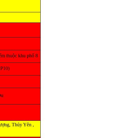
m thuộc khu phố 8
KP10)
Du
ợng, Thủy Yên ,