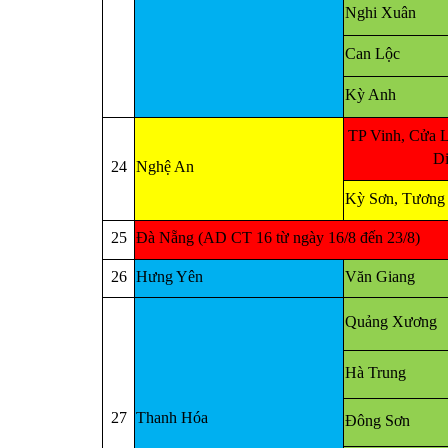
Nghi Xuân
Can Lộc
Kỳ Anh
TP Vinh, Cửa 
Di
24
Nghệ An
Kỳ Sơn, Tương
25
Đà Nẵng (AD CT 16 từ ngày 16/8 đến 23/8)
26
Hưng Yên
Văn Giang
Quảng Xương
Hà Trung
27
Thanh Hóa
Đông Sơn