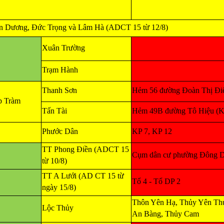
n Dương, Đức Trọng và Lâm Hà (ADCT 15 từ 12/8)
Xuân Trường
Trạm Hành
Thanh Sơn
Hẻm 56 đường Đoàn Thị Điể
p Tràm
Tấn Tài
Hẻm 49B đường Tô Hiệu (
Phước Dân
KP 7, KP 12
TT Phong Điền (ADCT 15
Cụm dân cư phường Đông 
từ 10/8)
TT A Lưới (AD CT 15 từ
Tổ 4 - Tổ DP 2
ngày 15/8)
Thôn Yên Hạ, Thủy Yên Thư
Lộc Thủy
An Bàng, Thủy Cam