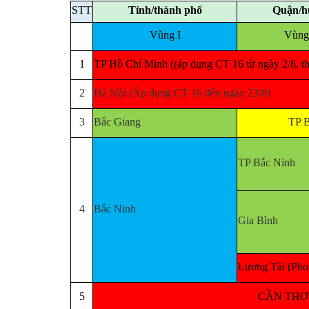
STT
Tỉnh/thành phố
Quận/h
Vùng I
Vùng 
1
TP Hồ Chí Minh ((áp dụng CT 16 từ ngày 2/8, th
2
Hà Nội (Áp dụng CT 16 đến ngày 23/8)
3
Bắc Giang
TP B
TP Bắc Ninh
4
Bắc Ninh
Gia Bình
Lương Tài (Phon
5
CẦN THƠ (á