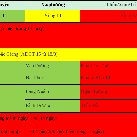
uyện
Xã/phường
Thôn/Xóm/Tổ
II
Vùng III
Vùng I
ực hiện trong 14 ngày)
ắc Giang (ADCT 15 từ 18/8)
Vân Dương
Khu Lãm Trại
Đại Phúc
Khu 5; Khu 10
Lãng Ngâm
Ngăm Lương
Bình Dương
Thôn Đìa
g toả từ ngày 15/8 (14 ngày)
p dụng CT 16 từ ngày2/8, thực hiện trong 14 ngày)