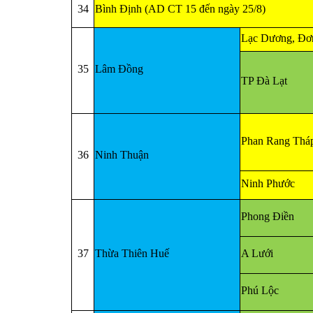
34
Bình Định (AD CT 15 đến ngày 25/8)
Lạc Dương, Đơ
35
Lâm Đồng
TP Đà Lạt
Phan Rang Thá
36
Ninh Thuận
Ninh Phước
Phong Điền
37
Thừa Thiên Huế
A Lưới
Phú Lộc