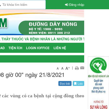
Đăng nhập
UỐC VÀ BỆNH NHÂN LÀ NHỮNG NGƯỜI THÂN TRONG GIA ĐÌNH!
AD
TIỆN ÍCH
LOGIN IOFFICE
LIÊN HỆ
+
|
A
A
-
A
08 giờ 00" ngày 21/8/2021
Đọc bài
Lưu
 các vùng có ca bệnh tại cộng đồng theo