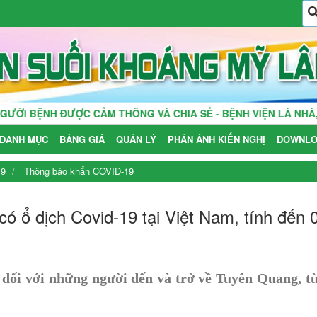
 ĐƯỢC CẢM THÔNG VÀ CHIA SẺ - BỆNH VIỆN LÀ NHÀ, THẦY TH
DANH MỤC
BẢNG GIÁ
QUẢN LÝ
PHẢN ÁNH KIẾN NGHỊ
DOWNLO
19
Thông báo khẩn COVID-19
ó ổ dịch Covid-19 tại Việt Nam, tính đến 
 đối với những người đến và trở về Tuyên Quang, từ