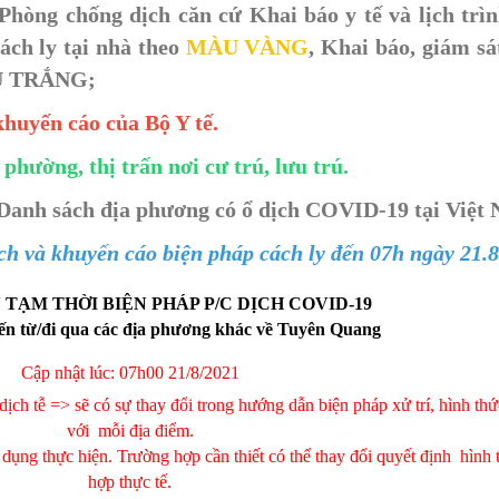
 Phòng chống dịch căn cứ Khai báo y tế và lịch trì
Cách ly tại nhà theo
MÀU VÀNG
,
Khai báo, giám sát
MÀU TRẮNG;
khuyến cáo của Bộ Y tế.
 phường, thị trấn nơi cư trú, lưu trú.
Danh sách địa phương có ổ dịch COVID-19 tại Việt N
ch và khuyến cáo biện pháp cách ly đến 07h ngày 21.8
TẠM THỜI BIỆN PHÁP P/C DỊCH COVID-19
đến từ/đi qua các địa phương khác về Tuyên Quang
Cập nhật lúc: 07h00 21/8/2021
dịch tễ => sẽ có sự thay đổi trong hướng dẫn biện pháp xử trí, hình thứ
với mỗi địa điểm.
ụng thực hiện. Trường hợp cần thiết có thể thay đổi quyết định hình 
hợp thực tế.