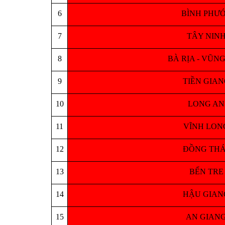
6
BÌNH PHƯỚC (
7
TÂY NINH (
8
BÀ RỊA - VŨNG T
9
TIỀN GIANG (
10
LONG AN (á
11
VĨNH LONG (
12
ĐỒNG THÁP (
13
BẾN TRE (á
14
HẬU GIANG (
15
AN GIANG (á