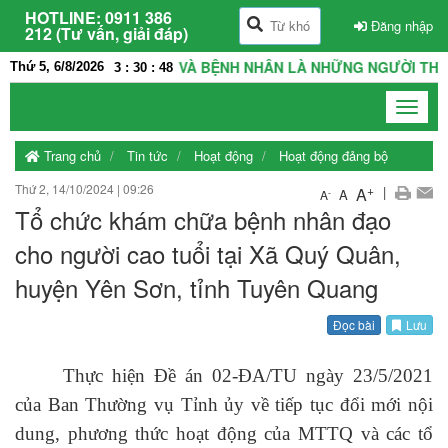
HOTLINE:
0911 386
Đăng nhập
212 (Tư vấn, giải đáp)
LÀ NHÀ, THẦY THUỐC VÀ BỆNH NHÂN LÀ NHỮNG NGƯỜI THÂN TR
Thứ 5, 6/8/2026
3
:
30
:
48
Toggle
navigat
Trang chủ
Tin tức
Hoạt động
Hoạt động đảng bộ
Thứ 2, 14/10/2024
|
09:26
+
|
A
A
-
A
Tổ chức khám chữa bệnh nhân đạo
cho người cao tuổi tại Xã Quý Quân,
huyện Yên Sơn, tỉnh Tuyên Quang
Đọc bài
Lưu
Thực hiện Đề án 02-ĐA/TU ngày 23/5/2021
của Ban Thường vụ Tỉnh ủy về tiếp tục đổi mới nội
dung, phương thức hoạt động của MTTQ và các tổ