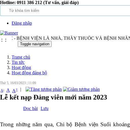
Hotline:
0911 386 212 (Tư vấn, giải đáp)
Đăng nhập
SẺ - BỆNH VIỆN LÀ NHÀ, THẦY THUỐC VÀ BỆNH NHÂN 
:
:
Toggle navigation
Trang chủ
Tin tức
Hoạt động
Hoạt động đảng bộ
Thứ 5, 16/03/2023
|
11:09
|
+
-
A
A
A
Lễ kết nạp Đảng viên mới năm 2023
Đọc bài
Lưu
Trong những năm qua, Chi bộ Bệnh viện Suối khoáng