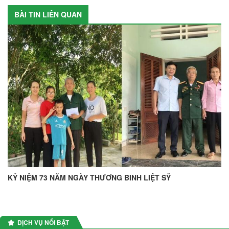
BÀI TIN LIÊN QUAN
KỶ NIỆM 73 NĂM NGÀY THƯƠNG BINH LIỆT SỸ
DỊCH VỤ NỔI BẬT