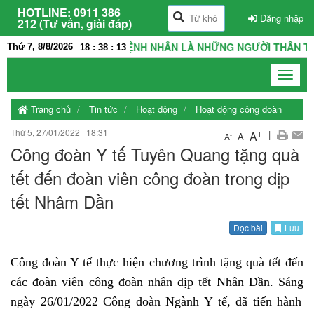
HOTLINE:
0911 386
Đăng nhập
212 (Tư vấn, giải đáp)
HÀ, THẦY THUỐC VÀ BỆNH NHÂN LÀ NHỮNG NGƯỜI THÂN TRONG 
Thứ 7, 8/8/2026
18
:
38
:
14
Toggle
navigat
Trang chủ
Tin tức
Hoạt động
Hoạt động công đoàn
Thứ 5, 27/01/2022
|
18:31
+
|
A
A
-
A
Công đoàn Y tế Tuyên Quang tặng quà
tết đến đoàn viên công đoàn trong dịp
tết Nhâm Dần
Đọc bài
Lưu
Công đoàn Y tế t
hực hiện
c
hương trình tặng quà
tết đến
các đoàn viên công đoàn nhân dịp tết Nhân Dần
.
Sáng
ngày
26
/
01/2022
Công đoàn Ngành Y tế, đã tiến hành