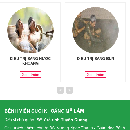
ĐIỀU TRỊ BẰNG NƯỚC
ĐIỀU TRỊ BẰNG BÙN
KHOÁNG
Xem thêm
Xem thêm
BỆNH VIỆN SUỐI KHOÁNG MỸ LÂM
Đơn vị chủ quản:
Sở Y tế tỉnh Tuyên Quang
Chịu trách nhiệm chính: BS. Vương Ngọc Thanh - Giám đốc Bệnh