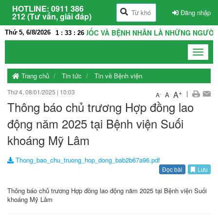
HOTLINE:
0911 386
Đăng nhập
212 (Tư vấn, giải đáp)
VIỆN LÀ NHÀ, THẦY THUỐC VÀ BỆNH NHÂN LÀ NHỮNG NGƯỜI TH
Thứ 5, 6/8/2026
1
:
33
:
26
Toggle
navigat
Trang chủ
Tin tức
Tin về Bệnh viện
Thứ 4, 08/01/2025
|
10:03
+
|
A
A
-
A
Thông báo chủ trương Hợp đồng lao
động năm 2025 tại Bệnh viện Suối
khoáng Mỹ Lâm
Thong_bao_chu_truong_hop_dong_bab2b67a96.pdf
Đọc bài
Lưu
Thông báo chủ trương Hợp đồng lao động năm 2025 tại Bệnh viện Suối
khoáng Mỹ Lâm