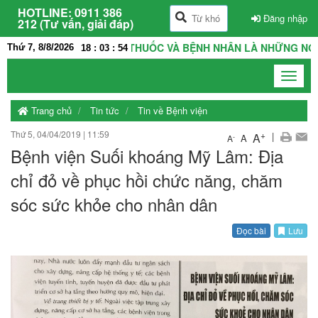
HOTLINE:
0911 386
Đăng nhập
212 (Tư vấn, giải đáp)
 VIỆN LÀ NHÀ, THẦY THUỐC VÀ BỆNH NHÂN LÀ NHỮNG NGƯỜI T
Thứ 7, 8/8/2026
18
:
03
:
55
Toggle
navigat
Trang chủ
Tin tức
Tin về Bệnh viện
Thứ 5, 04/04/2019
|
11:59
+
|
A
A
-
A
Bệnh viện Suối khoáng Mỹ Lâm: Địa
chỉ đỏ về phục hồi chức năng, chăm
sóc sức khỏe cho nhân dân
Đọc bài
Lưu