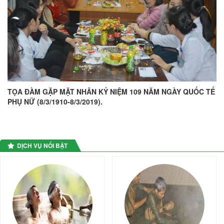
TỌA ĐÀM GẶP MẶT NHÂN KỶ NIỆM 109 NĂM NGÀY QUỐC TẾ
PHỤ NỮ (8/3/1910-8/3/2019).
DỊCH VỤ NỔI BẬT