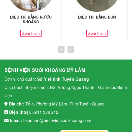
ĐIỀU TRỊ BẰNG NƯỚC
ĐIỀU TRỊ BẰNG BÙN
KHOÁNG
Xem thêm
Xem thêm
BỆNH VIỆN SUỐI KHOÁNG MỸ LÂM
Đơn vị chủ quản:
Sở Y tế tỉnh Tuyên Quang
Chịu trách nhiệm chính: BS. Vương Ngọc Thanh - Giám đốc Bệnh
viện
Địa chỉ:
Tổ 4, Phường Mỹ Lâm, Tỉnh Tuyên Quang
Điện thoại:
0911 386 212
Email:
tiepnhan@benhviensuoikhoang.com