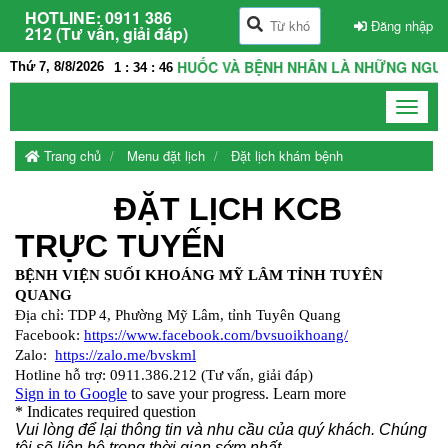
HOTLINE:
0911 386
Đăng nhập
212 (Tư vấn, giải đáp)
H VIỆN LÀ NHÀ, THẦY THUỐC VÀ BỆNH NHÂN LÀ NHỮNG NGƯỜI 
Thứ 7, 8/8/2026
1
:
34
:
46
Toggle
navigat
Trang chủ
Menu đặt lịch
Đặt lịch khám bệnh