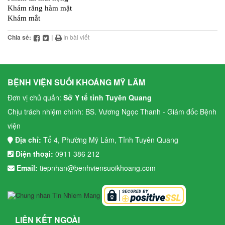
Chia sẻ:
|
In bài viết
BỆNH VIỆN SUỐI KHOÁNG MỸ LÂM
Đơn vị chủ quản:
Sở Y tế tỉnh Tuyên Quang
Chịu trách nhiệm chính: BS. Vương Ngọc Thanh - Giám đốc Bệnh
viện
Địa chỉ:
Tổ 4, Phường Mỹ Lâm, Tỉnh Tuyên Quang
Điện thoại:
0911 386 212
Email:
tiepnhan@benhviensuoikhoang.com
LIÊN KẾT NGOÀI