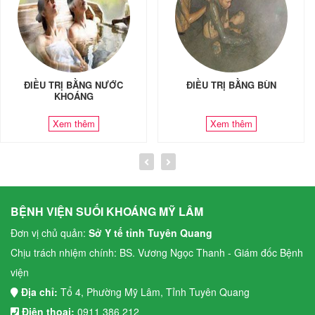
ĐIỀU TRỊ BẰNG NƯỚC
ĐIỀU TRỊ BẰNG BÙN
KHOÁNG
Xem thêm
Xem thêm
BỆNH VIỆN SUỐI KHOÁNG MỸ LÂM
Đơn vị chủ quản:
Sở Y tế tỉnh Tuyên Quang
Chịu trách nhiệm chính: BS. Vương Ngọc Thanh - Giám đốc Bệnh
viện
Địa chỉ:
Tổ 4, Phường Mỹ Lâm, Tỉnh Tuyên Quang
Điện thoại:
0911 386 212