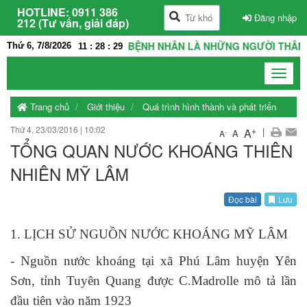
HOTLINE:
0911 386
Đăng nhập
212 (Tư vấn, giải đáp)
LÀ NHÀ, THẦY THUỐC VÀ BỆNH NHÂN LÀ NHỮNG NGƯỜI THÂN TR
Thứ 6, 7/8/2026
11
:
28
:
29
Toggle
navigat
Trang chủ
Giới thiệu
Quá trình hình thành và phát triển
Thứ 4, 23/03/2016
|
10:02
+
|
A
A
-
A
TỔNG QUAN NƯỚC KHOÁNG THIÊN
NHIÊN MỸ LÂM
Đọc bài
Lưu
1. LỊCH SỬ NGUỒN NƯỚC KHOÁNG MỸ LÂM
- Nguồn nước khoáng tại xã Phú Lâm huyện Yên
Sơn, tỉnh Tuyên Quang được C.Madrolle mô tả lần
đầu tiên vào năm 1923