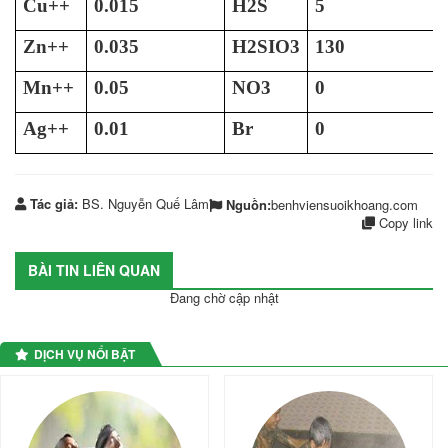
Cu++
0.015
H2S
5
Zn++
0.035
H2SIO3
130
Mn++
0.05
NO3
0
Ag++
0.01
Br
0
Tác giả:
BS. Nguyễn Quế Lâm
Nguồn:
benhviensuoikhoang.com
Copy link
BÀI TIN LIÊN QUAN
Đang chờ cập nhật
DỊCH VỤ NỔI BẬT