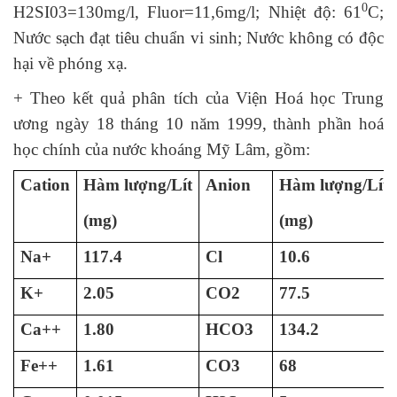
0
H2SI03=130mg/l, Fluor=11,6mg/l; Nhiệt độ: 61
C;
Nước sạch đạt tiêu chuẩn vi sinh; Nước không có độc
hại về phóng xạ.
+ Theo kết quả phân tích của Viện Hoá học Trung
ương ngày 18 tháng 10 năm 1999, thành phần hoá
học chính của nước khoáng Mỹ Lâm, gồm:
Cation
Hàm lượng/Lít
Anion
Hàm lượng/Lít
(mg)
(mg)
Na+
117.4
Cl
10.6
K+
2.05
CO2
77.5
Ca++
1.80
HCO3
134.2
Fe++
1.61
CO3
68