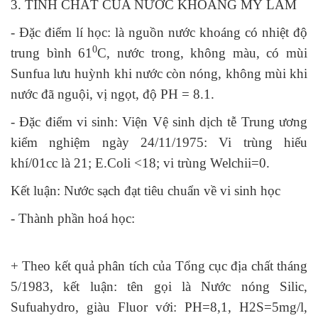
3. TÍNH CHẤT CỦA NƯỚC KHOÁNG MỸ LÂM
- Đặc điểm lí học: là nguồn nước khoáng có nhiệt độ
0
trung bình 61
C, nước trong, không màu, có mùi
Sunfua lưu huỳnh khi nước còn nóng, không mùi khi
nước đã nguội, vị ngọt, độ PH = 8.1.
- Đặc điểm vi sinh: Viện Vệ sinh dịch tễ Trung ương
kiểm nghiệm ngày 24/11/1975: Vi trùng hiếu
khí/01cc là 21; E.Coli <18; vi trùng Welchii=0.
Kết luận: Nước sạch đạt tiêu chuẩn về vi sinh học
- Thành phần hoá học:
+ Theo kết quả phân tích của Tổng cục địa chất tháng
5/1983, kết luận: tên gọi là Nước nóng Silic,
Sufuahydro, giàu Fluor với: PH=8,1, H2S=5mg/l,