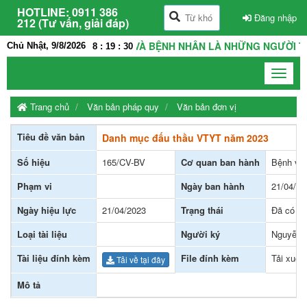
HOTLINE:
0911 386
Đăng nhập
212 (Tư vấn, giải đáp)
IỆN LÀ NHÀ, THẦY THUỐC VÀ BỆNH NHÂN LÀ NHỮNG NGƯỜI THÂ
Chủ Nhật, 9/8/2026
8
:
19
:
30
Toggle
navigat
Trang chủ
Văn bản pháp quy
Văn bản đơn vị
Tiêu đề văn bản
Danh mục đấu thầu VTYT năm 2023
Số hiệu
165/CV-BV
Cơ quan ban hành
Bệnh vi
Phạm vi
Ngày ban hành
21/04/20
Ngày hiệu lực
21/04/2023
Trạng thái
Đã có hi
Loại tài liệu
Người ký
Nguyễn 
Tài liệu đính kèm
File đính kèm
Tải xuốn
Tải về tại đây
Mô tả