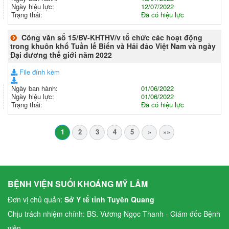
Ngày hiệu lực:
12/07/2022
Trạng thái:
Đã có hiệu lực
Công văn số 15/BV-KHTHV/v tổ chức các hoạt động
trong khuôn khổ Tuần lế Biển và Hải đảo Việt Nam và ngày
Đại dương thế giới năm 2022
File đính kèm
Ngày ban hành:
01/06/2022
Ngày hiệu lực:
01/06/2022
Trạng thái:
Đã có hiệu lực
1
2
3
4
5
»
»»
BỆNH VIỆN SUỐI KHOÁNG MỸ LÂM
Đơn vị chủ quản:
Sở Y tế tỉnh Tuyên Quang
Chịu trách nhiệm chính: BS. Vương Ngọc Thanh - Giám đốc Bệnh
viện