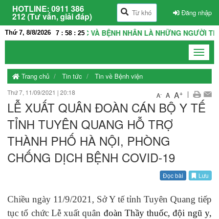
HOTLINE:
0911 386
Đăng nhập
212 (Tư vấn, giải đáp)
 NHÀ, THẦY THUỐC VÀ BỆNH NHÂN LÀ NHỮNG NGƯỜI THÂN TRON
Thứ 7, 8/8/2026
7
:
58
:
25
Toggle
navigat
Trang chủ
Tin tức
Tin về Bệnh viện
Thứ 7, 11/09/2021
|
20:18
+
|
A
A
-
A
LỄ XUẤT QUÂN ĐOÀN CÁN BỘ Y TẾ
TỈNH TUYÊN QUANG HỖ TRỢ
THÀNH PHỐ HÀ NỘI, PHÒNG
CHỐNG DỊCH BỆNH COVID-19
Đọc bài
Lưu
Chiều ngày 11/9/2021, Sở Y tế tỉnh Tuyên Quang tiếp
tục tổ chức Lễ xuất quân
đoàn Thầy thuốc, đội ngũ y,