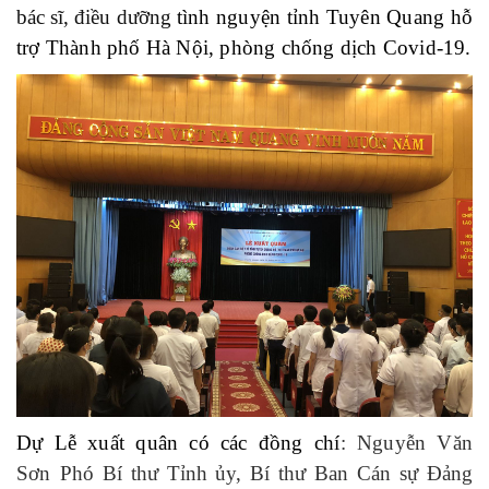
bác sĩ, điều dưỡng
tình nguyện tỉnh Tuyên Quang hỗ
trợ Thành phố Hà Nội, phòng chống dịch Covid-19.
Dự Lễ xuất quân có các đồng chí
: Nguyễn Văn
Sơn
Phó Bí thư
Tỉnh
ủy, Bí thư Ban Cán sự Đảng