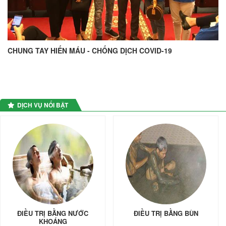
CHUNG TAY HIẾN MÁU - CHỐNG DỊCH COVID-19
DỊCH VỤ NỔI BẬT
ĐIỀU TRỊ BẰNG NƯỚC
ĐIỀU TRỊ BẰNG BÙN
KHOÁNG