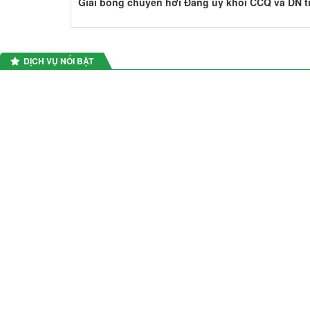
Giải bóng chuyền hơi Đảng uỷ khối CCQ và DN t
DỊCH VỤ NỔI BẬT