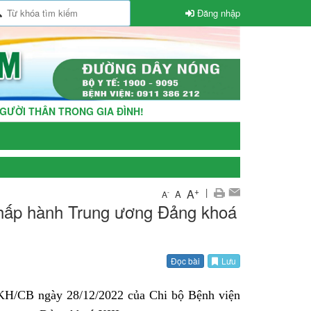
Đăng nhập
NG GIA ĐÌNH!
+
|
A
A
-
A
n chấp hành Trung ương Đảng khoá
Đọc bài
Lưu
-KH/CB ngày 28/12/2022 của Chi bộ Bệnh viện