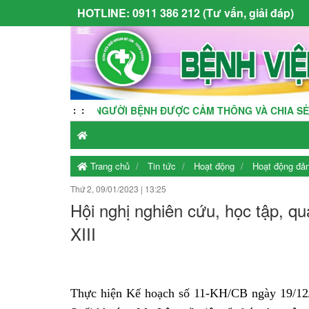
HOTLINE:
0911 386 212 (Tư vấn, giải đáp)
ƠI NGƯỜI BỆNH ĐƯỢC CẢM THÔNG VÀ CHIA SẺ - BỆNH VIỆN L
:
:
Trang chủ
Tin tức
Hoạt động
Hoạt động đả
Thứ 2, 09/01/2023
|
13:25
Hội nghị nghiên cứu, học tập, qu
XIII
Thực hiện Kế hoạch số 11-KH/CB ngày 19/1