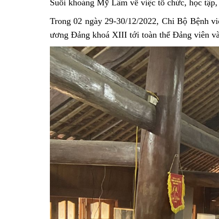
Suối khoáng Mỹ Lâm về việc tổ chức, học tập,
Trong 02 ngày 29-30/12/2022, Chi Bộ Bệnh việ
ương Đảng khoá XIII tới toàn thể Đảng viên và