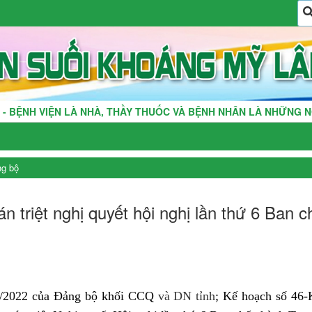
À NHÀ, THẦY THUỐC VÀ BỆNH NHÂN LÀ NHỮNG NGƯỜI THÂN TRO
ng bộ
án triệt nghị quyết hội nghị lần thứ 6 Ba
2/2022 của Đảng bộ khối CCQ
và DN tỉnh
; Kế hoạch số 46