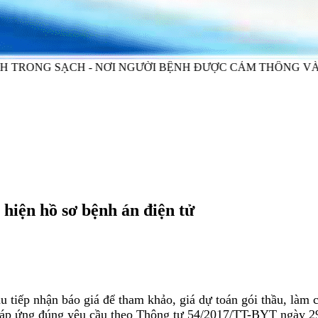
H - NƠI NGƯỜI BỆNH ĐƯỢC CẢM THÔNG VÀ CHIA SẺ - 
hiện hồ sơ bệnh án điện tử
iếp nhận báo giá để tham khảo, giá dự toán gói thầu, làm c
 đáp ứng đúng yêu cầu theo Thông tư 54/2017/TT-BYT ngày 2