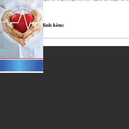
tỉnh Tuyên Quang.
Chi tiết xem ở file đính kèm:
Tập tin đính kèm1