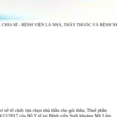
BỆNH VIỆN LÀ NHÀ, THẦY THUỐC VÀ BỆNH NHÂN LÀ NH
ơ sở tổ chức lựa chọn nhà thầu cho gói thầu; Thuê phần
9/12/2017 của Bộ Y tế tại Bệnh viện Suối khoáng Mỹ Lâm