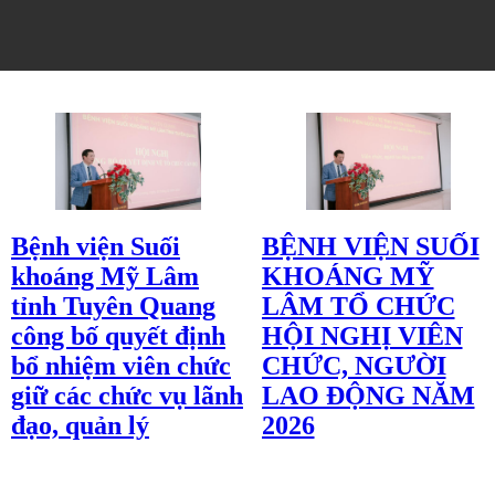
Bệnh viện Suối
BỆNH VIỆN SUỐI
khoáng Mỹ Lâm
KHOÁNG MỸ
tỉnh Tuyên Quang
LÂM TỔ CHỨC
công bố quyết định
HỘI NGHỊ VIÊN
bổ nhiệm viên chức
CHỨC, NGƯỜI
giữ các chức vụ lãnh
LAO ĐỘNG NĂM
đạo, quản lý
2026