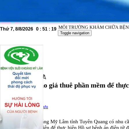
VÌ MỘT MÔI TRƯỜNG KHÁM CHỮA BỆNH TRONG SẠC
Thứ 7, 8/8/2026
0
:
51
:
20
Toggle navigation
Trang chủ
Tin tức
Tin về Bệnh viện
Thứ 2, 19/01/2026
|
16:22
|
+
-
A
A
A
Về việc mời báo giá thuê phần mềm để thực 
Tập tin đính kèm
Xem
Đọc bài
Lưu
Bệnh viện Suối khoáng Mỹ Lâm tỉnh Tuyên Quang có nhu cầu t
mềm quản lý bệnh viện để thực hiện Hồ sơ bệnh án điện tử