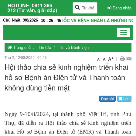
HOTLINE:
0911 386
Đăng nhập
212 (Tư vấn, giải đáp)
VIỆN LÀ NHÀ, THẦY THUỐC VÀ BỆNH NHÂN LÀ NHỮNG NGƯỜI T
Chủ Nhật, 9/8/2026
10
:
26
:
47
Toggle
navigat
Trang chủ
Tin tức
Tin về Bệnh viện
Thứ 2, 12/08/2024
|
09:43
+
|
A
A
-
A
Hội thảo chia sẻ kinh nghiệm triển khai
hồ sơ Bệnh án Điện tử và Thanh toán
không dùng tiền mặt
Đọc bài
Lưu
Ngày 9-10/8/2024, tại thành phố Việt Trì, tỉnh Phú
Thọ, đã diễn ra Hội thảo chia sẻ kinh nghiệm triển
khai Hồ sơ Bệnh án Điện tử (EMR) và Thanh toán