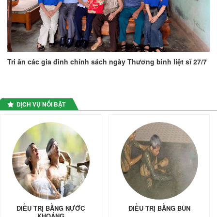
Tri ân các gia đình chính sách ngày Thương binh liệt sĩ 27/7
DỊCH VỤ NỔI BẬT
ĐIỀU TRỊ BẰNG NƯỚC
ĐIỀU TRỊ BẰNG BÙN
KHOÁNG