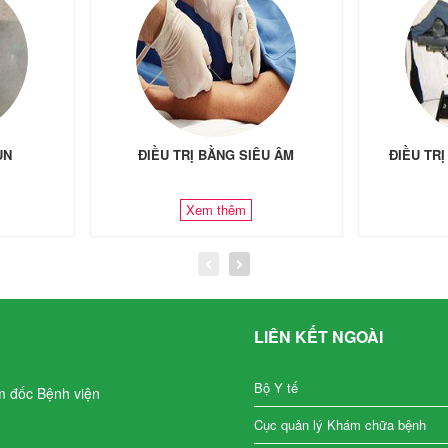
ÙN
ĐIỀU TRỊ BẰNG SIÊU ÂM
ĐIỀU TR
Xem thêm
LIÊN KẾT NGOÀI
Bộ Y tế
m đốc Bệnh viện
Cục quản lý Khám chữa bệnh