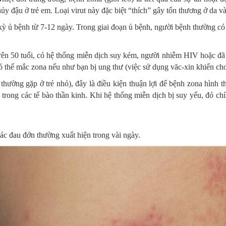
y đậu ở trẻ em. Loại virut này đặc biệt “thích” gây tổn thương ở da và
 kỳ ủ bệnh từ 7-12 ngày. Trong giai đoạn ủ bệnh, người bệnh thường có
ên 50 tuổi, có hệ thống miễn dịch suy kém, người nhiễm HIV hoặc đã
 thể mắc zona nếu như bạn bị ung thư (việc sử dụng văc-xin khiến cho
hường gặp ở trẻ nhỏ), đây là điều kiện thuận lợi để bệnh zona hình th
p” trong các tế bào thần kinh. Khi hệ thống miễn dịch bị suy yếu, đó ch
iác đau đớn thường xuất hiện trong vài ngày.