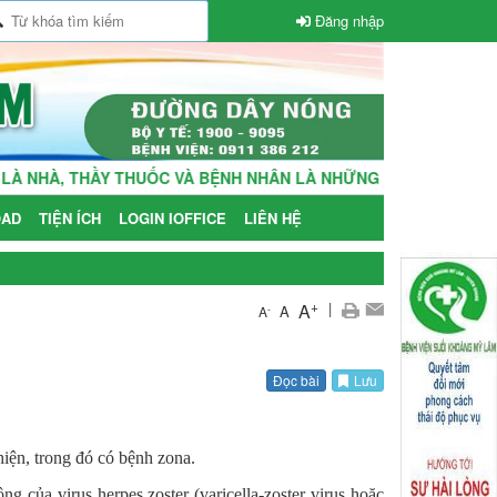
Đăng nhập
 THẦY THUỐC VÀ BỆNH NHÂN LÀ NHỮNG NGƯỜI THÂN TRONG GI
AD
TIỆN ÍCH
LOGIN IOFFICE
LIÊN HỆ
+
|
A
A
-
A
Đọc bài
Lưu
hiện, trong đó có bệnh zona.
ng của virus herpes zoster (varicella-zoster virus hoặc