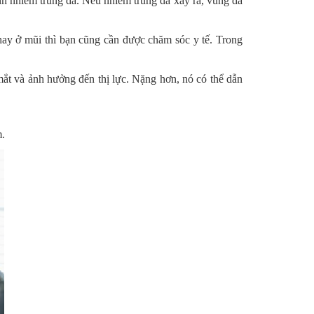
nh nhiễm trùng da. Nếu nhiễm trùng da xảy ra, vùng da
 hay ở mũi thì bạn cũng cần được chăm sóc y tế. Trong
ắt và ảnh hưởng đến thị lực. Nặng hơn, nó có thể dẫn
m.