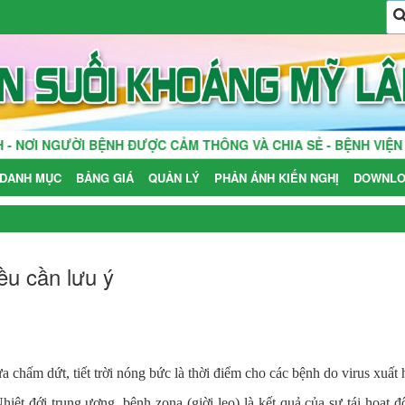
ƯỜI BỆNH ĐƯỢC CẢM THÔNG VÀ CHIA SẺ - BỆNH VIỆN LÀ NHÀ,
DANH MỤC
BẢNG GIÁ
QUẢN LÝ
PHẢN ÁNH KIẾN NGHỊ
DOWNLO
ều cần lưu ý
 chấm dứt, tiết trời nóng bức là thời điểm cho các bệnh do virus xuất 
iệt đới trung ương, bệnh zona (giời leo) là kết quả của sự tái hoạt độ