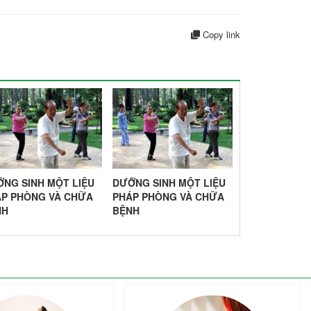
Copy link
NG SINH MỘT LIỆU
DƯỠNG SINH MỘT LIỆU
DƯỠNG SINH 
ÁP PHÒNG VÀ CHỮA
PHÁP PHÒNG VÀ CHỮA
PHÁP PHÒNG
NH
BỆNH
BỆNH