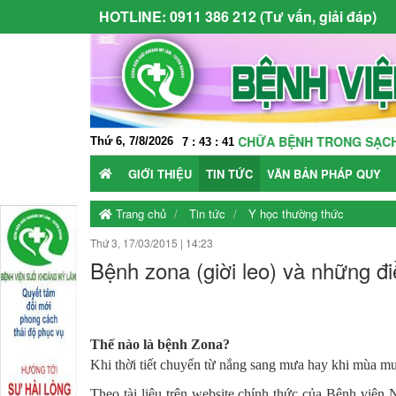
HOTLINE:
0911 386 212 (Tư vấn, giải đáp)
VÌ MỘT MÔI TRƯỜNG KHÁM CHỮA BỆNH TRONG SẠCH - NƠI NG
Thứ 6, 7/8/2026
7
:
43
:
42
GIỚI THIỆU
TIN TỨC
VĂN BẢN PHÁP QUY
Trang chủ
Tin tức
Y học thường thức
Thứ 3, 17/03/2015
|
14:23
Bệnh zona (giời leo) và những đi
Thế nào là bệnh Zona?
Khi thời tiết chuyển từ nắng sang mưa hay khi mùa mưa
Theo tài liệu trên website chính thức của Bệnh viện Nh