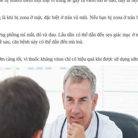
bị nhiễm thêm một loại vi trùng sẽ gây ra viêm mô tế bào, đây là bệ
à khi bị zona ở mặt, đặc biệt ở trán và mũi. Nếu bạn bị zona ở trán
ng phồng mí mắt, đỏ và đau. Lâu dần có thể dẫn đến sẹo giác mạc ở m
ề sau, căn bệnh này có thể dẫn đến mù loà.
m càng tốt, vì thuốc kháng virus chỉ có hiệu quả khi được sử dụng sớ