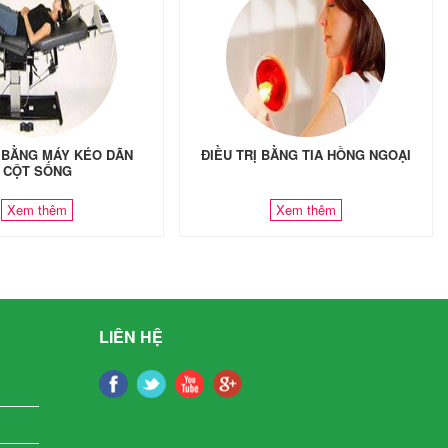
Ị BẰNG MÁY KÉO DÃN
ĐIỀU TRỊ BẰNG TIA HỒNG NGOẠI
CỘT SỐNG
Xem thêm
Xem thêm
LIÊN HỆ