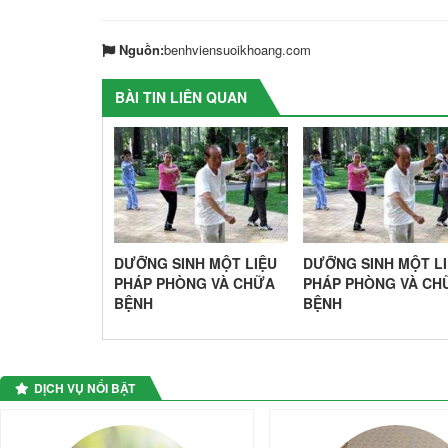
Nguồn:
benhviensuoikhoang.com
BÀI TIN LIÊN QUAN
NH MỘT LIỆU
DƯỠNG SINH MỘT LIỆU
DƯỠNG SINH MỘT L
NG VÀ CHỮA
PHÁP PHÒNG VÀ CHỮA
PHÁP PHÒNG VÀ CH
BỆNH
BỆNH
DỊCH VỤ NỔI BẬT