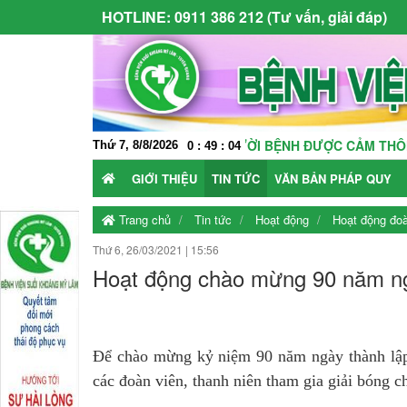
HOTLINE:
0911 386 212 (Tư vấn, giải đáp)
NG SẠCH - NƠI NGƯỜI BỆNH ĐƯỢC CẢM THÔNG VÀ CHIA SẺ - 
Thứ 7, 8/8/2026
0
:
49
:
05
GIỚI THIỆU
TIN TỨC
VĂN BẢN PHÁP QUY
Trang chủ
Tin tức
Hoạt động
Hoạt động đoà
Thứ 6, 26/03/2021
|
15:56
Hoạt động chào mừng 90 năm ng
Để chào mừng kỷ niệm 90 năm ngày thành lập
các đoàn viên, thanh niên tham gia giải bóng