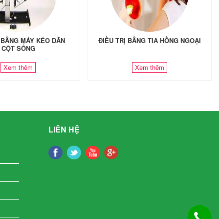
Ị BẰNG MÁY KÉO DÃN
ĐIỀU TRỊ BẰNG TIA HỒNG NGOẠI
CỘT SỐNG
Xem thêm
Xem thêm
LIÊN HỆ