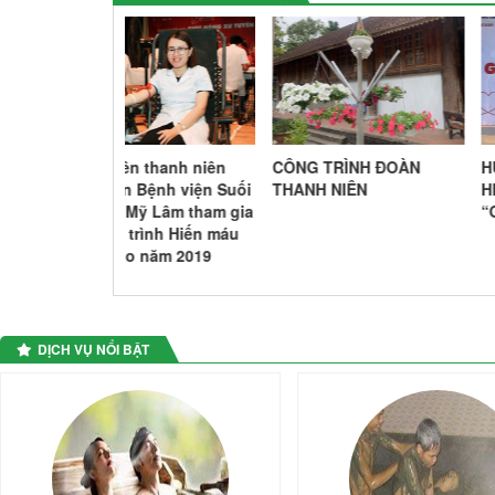
thanh niên
CÔNG TRÌNH ĐOÀN
HƯỞNG ỨNG NGÀY H
ệnh viện Suối
THANH NIÊN
HIẾN MÁU TÌNH NGU
 Lâm tham gia
“GIỌT HỒNG XỨ TU
ình Hiến máu
năm 2019
DỊCH VỤ NỔI BẬT