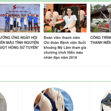
ỘI
Đoàn viên thanh niên
CÔNG TRÌNH ĐOÀN
HƯ
YỆN
Chi đoàn Bệnh viện Suối
THANH NIÊN
HIẾ
YÊN”
khoáng Mỹ Lâm tham gia
“GI
chương trình Hiến máu
nhân đạo năm 2019