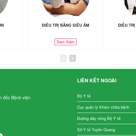
ÙN
ĐIỀU TRỊ BẰNG SIÊU ÂM
ĐIỀU TR
Xem thêm
LIÊN KẾT NGOÀI
Bộ Y tế
m đốc Bệnh viện
Cục quản lý Khám chữa bệnh
Đường dây nóng Bộ Y tế
Sở Y tế Tuyên Quang