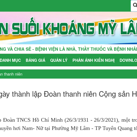
BỆNH VIỆN LÀ NHÀ, THẦY THUỐC VÀ BỆNH NHÂN LÀ NHỮNG NGƯ
DANH MỤC
BẢNG GIÁ
QUẢN LÝ
PHẢN ÁNH KIẾN NGHỊ
DOWNLO
n thanh niên
ày thành lập Đoàn thanh niên Cộng sản H
 Đoàn TNCS Hồ Chí Minh (26/3/1931 - 26/3/2021), một tr
 chuyền hơi Nam- Nữ tại Phường Mỹ Lâm - TP Tuyên Quang tổ