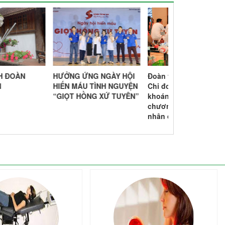
ỞNG ỨNG NGÀY HỘI
Đoàn viên thanh niên
CÔNG TRÌNH
N MÁU TÌNH NGUYỆN
Chi đoàn Bệnh viện Suối
THANH NIÊN
ỌT HỒNG XỨ TUYÊN”
khoáng Mỹ Lâm tham gia
chương trình Hiến máu
nhân đạo năm 2019